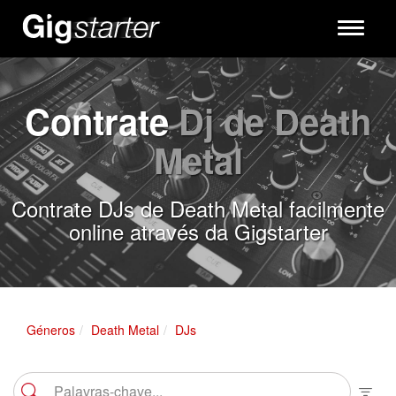
Toggle
navigati
Contrate
Dj de Death
Metal
Contrate DJs de Death Metal facilmente
online através da Gigstarter
Géneros
Death Metal
DJs