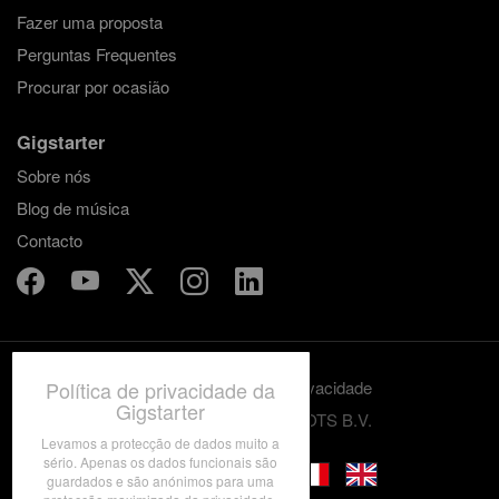
Fazer uma proposta
Perguntas Frequentes
Procurar por ocasião
Gigstarter
Sobre nós
Blog de música
Contacto
Política de privacidade da
Termos e condições
Privacidade
Gigstarter
© 2012-2026 GRASSROOTS B.V.
Levamos a protecção de dados muito a
sério. Apenas os dados funcionais são
guardados e são anónimos para uma