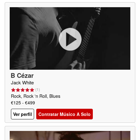
B Cézar
Jack White
(
1
)
Rock, Rock 'n Roll, Blues
€125 - €499
Ver perfil
Contratar Músico A Solo