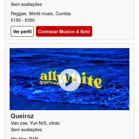
Sem avaliações
Reggae, World music, Cumbia
€150 - €350
Ver perfil
Contratar Músico A Solo
Queiroz
Van zee, Yuri Nr5, xtinto
Sem avaliações
Hip Hop, R&B