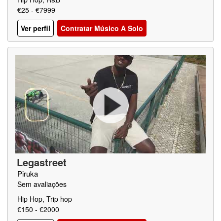
€25 - €7999
Ver perfil
Contratar Músico A Solo
Legastreet
Piruka
Sem avaliações
Hip Hop, Trip hop
€150 - €2000