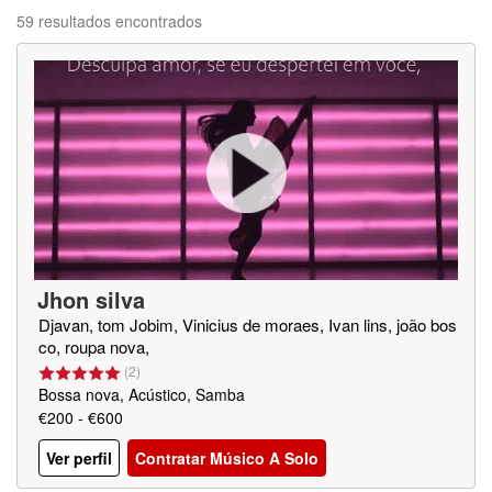
59 resultados encontrados
Jhon silva
Djavan, tom Jobim, Vinicius de moraes, Ivan lins, joão bos
co, roupa nova,
(
2
)
Bossa nova, Acústico, Samba
€200 - €600
Ver perfil
Contratar Músico A Solo