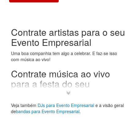
Contrate artistas para o seu
Evento Empresarial
Uma boa companhia tem algo a celebrar. E faz-se isso
com música ao vivo!
Contrate música ao vivo
para a festa do seu
escritório através da
Gigstarter
Veja também
DJs para Evento Empresarial
e a visão geral
de
bandas para Evento Empresarial
.
Uma banda ao vivo pode transformar a sua
festa da
empresa
numa experiência inesquecível. É claro que quer
isso. Mas talvez não saiba o que é possível. É por isso que
fizemos uma seleção de música ao vivo apropriada.