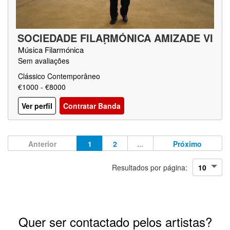
SOCIEDADE FILARMÓNICA AMIZADE VI
SCONDE DE ALCÁCER
Música Filarmónica
Sem avaliações
Clássico Contemporâneo
€1000 - €8000
Ver perfil
Contratar Banda
Anterior
1
2
...
Próximo
Resultados por página:
Quer ser contactado pelos artistas?