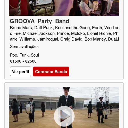
GROOVA_Party_Band
Bruno Mars, Daft Punk, Kool and the Gang, Earth, Wind an
d Fire, Michael Jackson, Prince, Moloko, Lionel Richie, Ph
arrel Williams, Jamiroquai, Craig David, Bob Marley, DuaLi
pa, etc
Sem avaliações
Pop, Funk, Soul
€1500 - €2500
Ver perfil
Contratar Banda