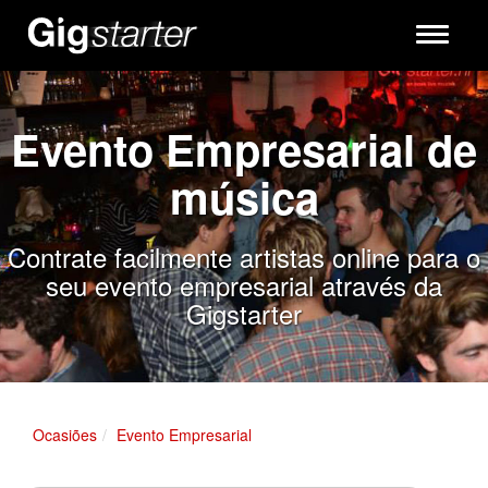
Toggle
navigati
Evento Empresarial de
música
Contrate facilmente artistas online para o
seu evento empresarial através da
Gigstarter
Ocasiões
Evento Empresarial