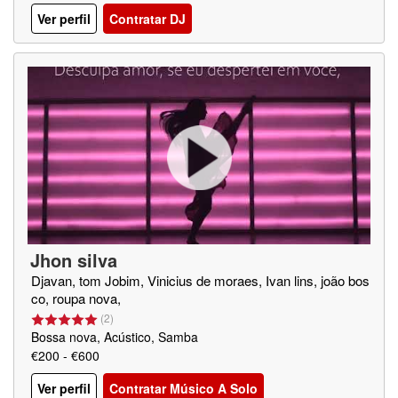
Ver perfil
Contratar DJ
Jhon silva
Djavan, tom Jobim, Vinicius de moraes, Ivan lins, joão bos
co, roupa nova,
(
2
)
Bossa nova, Acústico, Samba
€200 - €600
Ver perfil
Contratar Músico A Solo