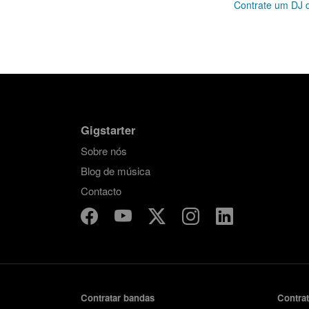
Contrate um DJ d
Gigstarter
Sobre nós
Blog de música
Contacto
Contratar bandas
Contra