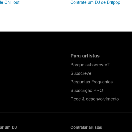
e Chill out
Contrate um DJ de Britpop
Para artistas
Porque subscrever?
Subscreve!
Perguntas Frequentes
Subscrição PRO
Rede & desenvolvimento
tar um DJ
Contratar artistas