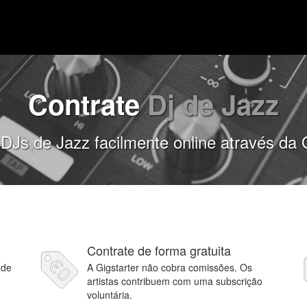
Contrate
Dj de Jazz
DJs de Jazz facilmente online através da 
Contrate de forma gratuita
 de
A Gigstarter não cobra comissões. Os
artistas contribuem com uma subscrição
voluntária.