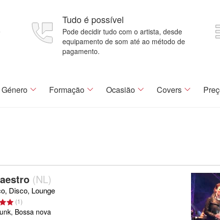
Tudo é possível
e
Pode decidir tudo com o artista, desde
equipamento de som até ao método de
pagamento.
Género
Formação
Ocasião
Covers
Preç
aestro
(
NL
)
co, Disco, Lounge
(
1
)
Funk, Bossa nova