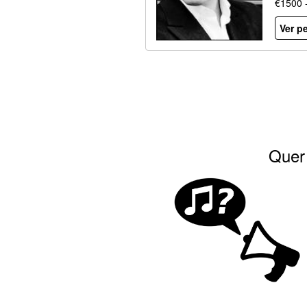
€1500 
Ver pe
Quer 