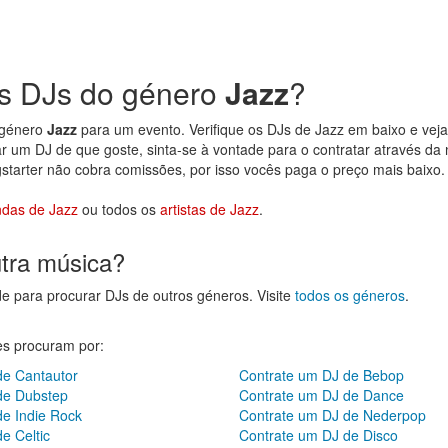
s DJs do género
Jazz
?
 género
Jazz
para um evento. Verifique os DJs de Jazz em baixo e veja 
 um DJ de que goste, sinta-se à vontade para o contratar através da
gstarter não cobra comissões, por isso vocês paga o preço mais baixo.
das de Jazz
ou todos os
artistas de Jazz
.
utra música?
de para procurar DJs de outros géneros. Visite
todos os géneros
.
res procuram por:
de Cantautor
Contrate um DJ de Bebop
de Dubstep
Contrate um DJ de Dance
de Indie Rock
Contrate um DJ de Nederpop
e Celtic
Contrate um DJ de Disco