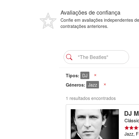
Avaliações de confiança
Confie em avaliações independentes d
contratações anteriores.
Tipos
DJ
X
Géneros
Jazz
X
1 resultados encontrados
DJ M
Clássi
Jazz, 