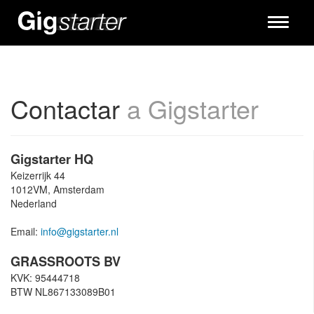
Toggle
navigati
Contactar
a Gigstarter
Gigstarter HQ
Keizerrijk 44
1012VM, Amsterdam
Nederland
Email:
info@gigstarter.nl
GRASSROOTS BV
KVK: 95444718
BTW NL867133089B01