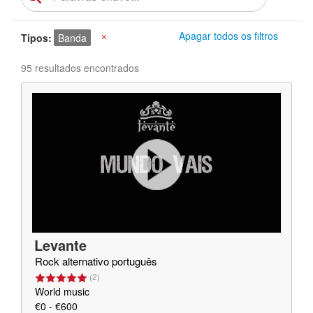
Apagar todos os filtros
Tipos
Banda
X
95 resultados encontrados
Levante
Rock alternativo português
(
2
)
World music
€0 - €600