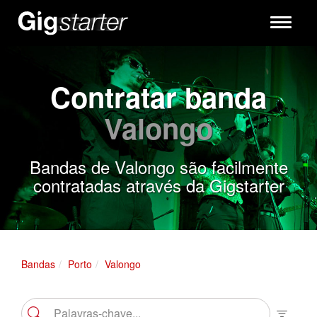
Toggle
navigati
Contratar banda
Valongo
Bandas de Valongo são facilmente
contratadas através da Gigstarter
Bandas
Porto
Valongo