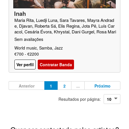
Inah
Maria Rita, Luedji Luna, Sara Tavares, Mayra Andrad
e, Djavan, Roberta Sá, Elis Regina, Jota Pê, Luís Car
acol, Cesária Évora, Khrystal, Dani Gurgel, Rosa Mari
a Passos
Sem avaliações
World music, Samba, Jazz
€700 - €2200
Ver perfil
Contratar Banda
Anterior
1
2
...
Próximo
Resultados por página: