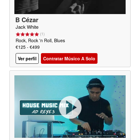
B Cézar
Jack White
(
1
)
Rock, Rock 'n Roll, Blues
€125 - €499
Ver perfil
Contratar Músico A Solo