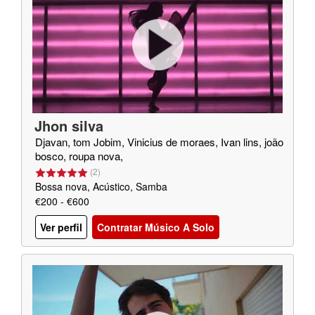
Jhon silva
Djavan, tom Jobim, Vinicius de moraes, Ivan lins, joão
bosco, roupa nova,
(
2
)
Bossa nova, Acústico, Samba
€200 - €600
Ver perfil
Contratar Músico A Solo