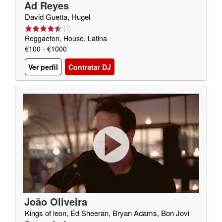
Ad Reyes
David Guetta, Hugel
(
1
)
Reggaeton, House, Latina
€100 - €1000
Ver perfil
Contratar DJ
João Oliveira
Kings of leon, Ed Sheeran, Bryan Adams, Bon Jovi