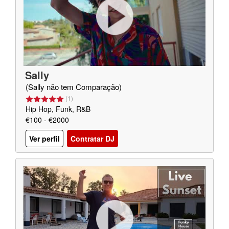
Sally
(Sally não tem Comparação)
(
1
)
Hip Hop, Funk, R&B
€100 - €2000
Ver perfil
Contratar DJ