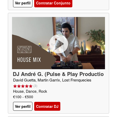
Ver perfil
Contratar Conjunto
DJ André G. (Pulse & Play Productio
ns)
David Guetta, Martin Garrix, Lost Frenquecies
(
3
)
House, Dance, Rock
€100 - €500
Ver perfil
Contratar DJ