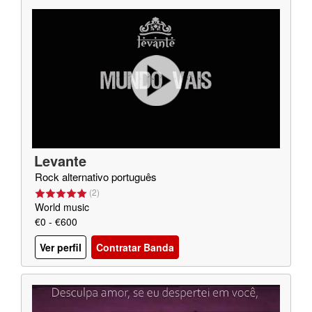
Levante
Rock alternativo português
(
2
)
World music
€0 - €600
Ver perfil
Contratar Banda