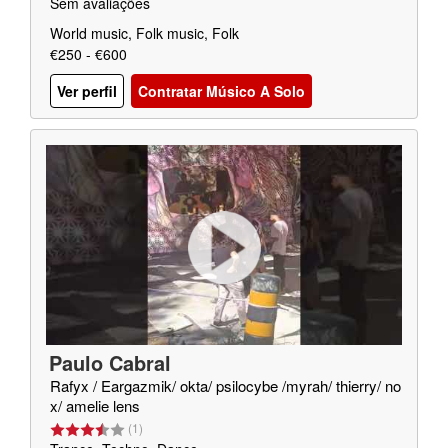
Sem avaliações
World music, Folk music, Folk
€250 - €600
Ver perfil
Contratar Músico A Solo
Paulo Cabral
Rafyx / Eargazmik/ okta/ psilocybe /myrah/ thierry/ no
x/ amelie lens
(
1
)