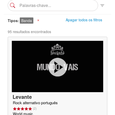
Apagar todos os filtros
Tipos
Banda
X
95 resultados encontrados
Levante
Rock alternativo português
(
2
)
World music