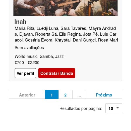
Inah
Maria Rita, Luedji Luna, Sara Tavares, Mayra Andrad
e, Djavan, Roberta Sá, Elis Regina, Jota Pê, Luís Car
acol, Cesária Évora, Khrystal, Dani Gurgel, Rosa Mari
a Passos
Sem avaliações
World music, Samba, Jazz
€700 - €2200
Ver perfil
Contratar Banda
Anterior
1
2
...
Próximo
Resultados por página: