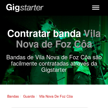
Toggle
navigati
Contratar banda
Vila
Nova de Foz Côa
Bandas de Vila Nova de Foz Côa são
facilmente contratadas através da
Gigstarter
Bandas
Guarda
Vila Nova De Foz Côa