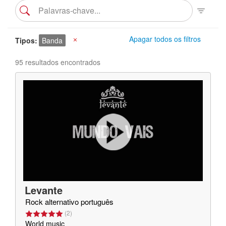
Apagar todos os filtros
Tipos
Banda
X
95 resultados encontrados
Levante
Rock alternativo português
(
2
)
World music