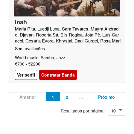
Inah
Maria Rita, Luedji Luna, Sara Tavares, Mayra Andrad
e, Djavan, Roberta Sá, Elis Regina, Jota Pê, Luís Car
acol, Cesária Évora, Khrystal, Dani Gurgel, Rosa Mari
a Passos
Sem avaliações
World music, Samba, Jazz
€700 - €2200
Ver perfil
Contratar Banda
Anterior
1
2
...
Próximo
Resultados por página: