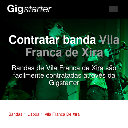
Toggle
navigati
Contratar banda
Vila
Franca de Xira
Bandas de Vila Franca de Xira são
facilmente contratadas através da
Gigstarter
Bandas
Lisboa
Vila Franca De Xira