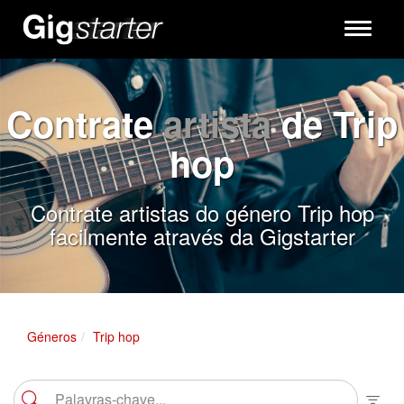
Toggle
navigati
Contrate
artista
de Trip
hop
Contrate artistas do género Trip hop
facilmente através da Gigstarter
Géneros
Trip hop