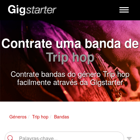
Toggle
navigati
Contrate uma banda de
Trip hop
Contrate bandas do género Trip hop
facilmente através da Gigstarter
Géneros
Trip hop
Bandas