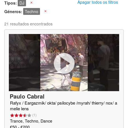
Apagar todos os filtros
Tipos
DJ
X
Géneros
Techno
X
21 resultados encontrados
Paulo Cabral
Rafyx / Eargazmik/ okta/ psilocybe /myrah/ thierry/ nox/ a
melie lens
(
1
)
Trance, Techno, Dance
€50 - €200