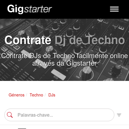
Toggle
navigati
Contrate
Dj de Techno
Contrate DJs de Techno facilmente online
através da Gigstarter
Géneros
Techno
DJs