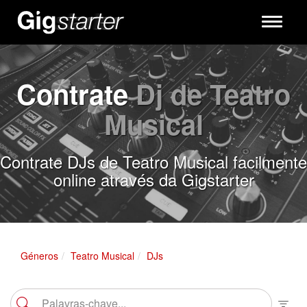
Toggle
navigati
Contrate
Dj de Teatro
Musical
Contrate DJs de Teatro Musical facilmente
online através da Gigstarter
Géneros
Teatro Musical
DJs