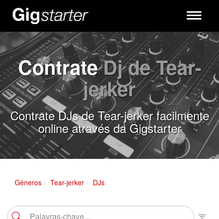
Toggle
navigati
Contrate
Dj de Tear-
jerker
Contrate DJs de Tear-jerker facilmente
online através da Gigstarter
Géneros
Tear-jerker
DJs