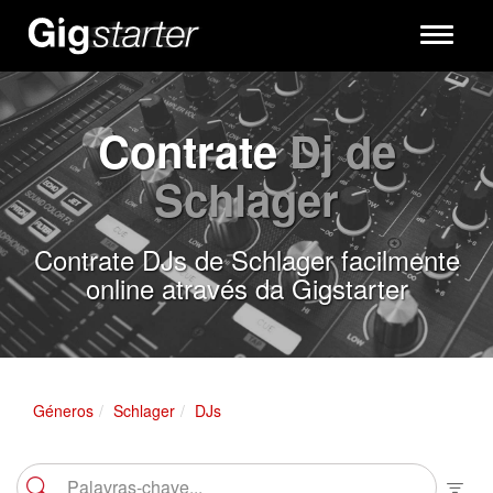
Toggle
navigati
Contrate
Dj de
Schlager
Contrate DJs de Schlager facilmente
online através da Gigstarter
Géneros
Schlager
DJs