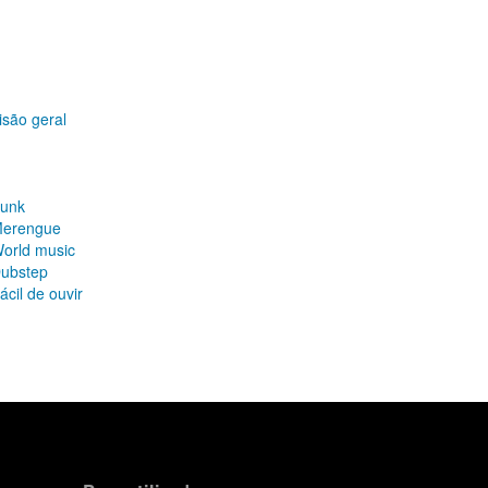
isão geral
Funk
 Merengue
World music
Dubstep
cil de ouvir