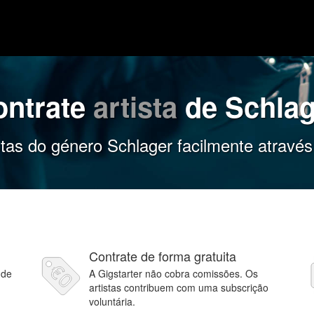
ontrate
artista
de Schlag
stas do género Schlager facilmente através
Contrate de forma gratuita
 de
A Gigstarter não cobra comissões. Os
artistas contribuem com uma subscrição
voluntária.