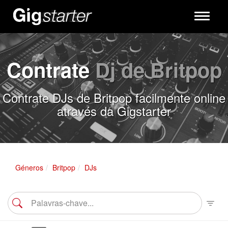
Toggle
navigati
Contrate
Dj de Britpop
Contrate DJs de Britpop facilmente online
através da Gigstarter
Géneros
Britpop
DJs