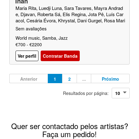
Inah
Maria Rita, Luedji Luna, Sara Tavares, Mayra Andrad
e, Djavan, Roberta Sá, Elis Regina, Jota Pê, Luís Car
acol, Cesária Évora, Khrystal, Dani Gurgel, Rosa Mari
a Passos
Sem avaliações
World music, Samba, Jazz
€700 - €2200
Ver perfil
Contratar Banda
Anterior
1
2
...
Próximo
Resultados por página:
Quer ser contactado pelos artistas?
Faça um pedido!