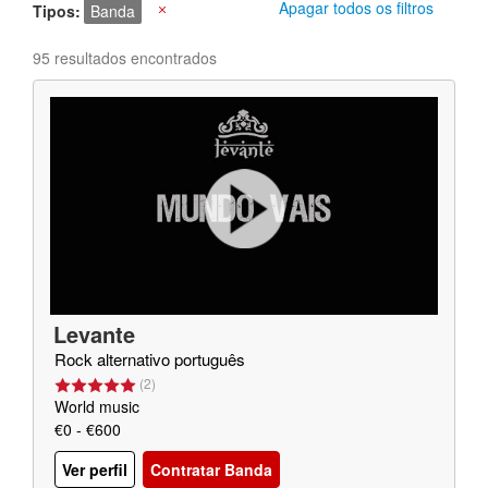
Apagar todos os filtros
Tipos
Banda
X
95 resultados encontrados
Levante
Rock alternativo português
(
2
)
World music
€0 - €600
Ver perfil
Contratar Banda