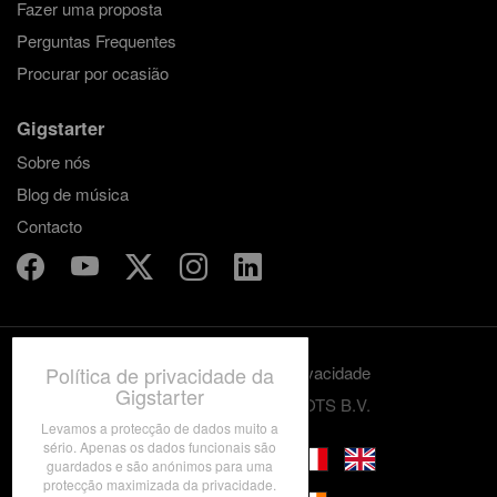
Fazer uma proposta
Perguntas Frequentes
Procurar por ocasião
Gigstarter
Sobre nós
Blog de música
Contacto
Política de privacidade da
Termos e condições
Privacidade
Gigstarter
© 2012-2026 GRASSROOTS B.V.
Levamos a protecção de dados muito a
sério. Apenas os dados funcionais são
guardados e são anónimos para uma
protecção maximizada da privacidade.