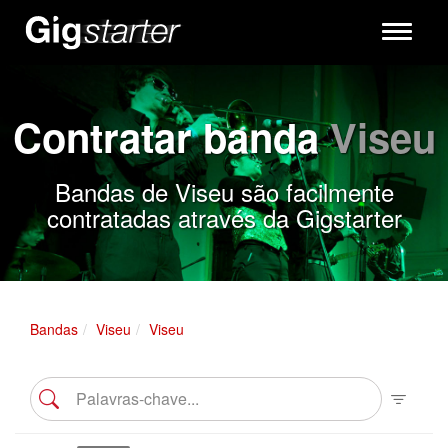
Toggle
navigati
Contratar banda
Viseu
Bandas de Viseu são facilmente
contratadas através da Gigstarter
Bandas
Viseu
Viseu