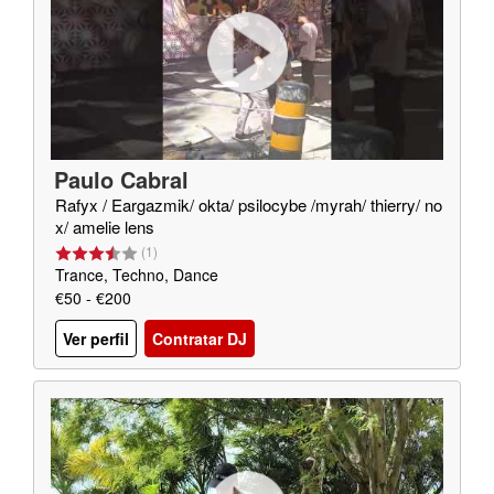
Paulo Cabral
Rafyx / Eargazmik/ okta/ psilocybe /myrah/ thierry/ no
x/ amelie lens
(
1
)
Trance, Techno, Dance
€50 - €200
Ver perfil
Contratar DJ