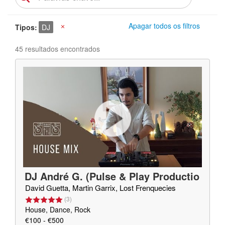
Apagar todos os filtros
Tipos
DJ
X
45 resultados encontrados
DJ André G. (Pulse & Play Productio
ns)
David Guetta, Martin Garrix, Lost Frenquecies
(
3
)
House, Dance, Rock
€100 - €500