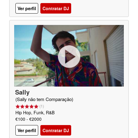
Ver perfil
Contratar DJ
Sally
(Sally não tem Comparação)
(
1
)
Hip Hop, Funk, R&B
€100 - €2000
Ver perfil
Contratar DJ