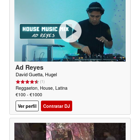
Ad Reyes
David Guetta, Hugel
(
1
)
Reggaeton, House, Latina
€100 - €1000
Ver perfil
Contratar DJ