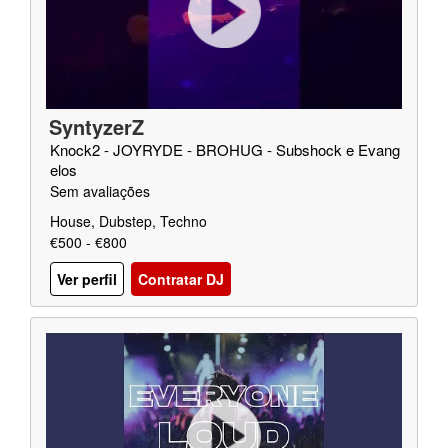
SyntyzerZ
Knock2 - JOYRYDE - BROHUG - Subshock e Evang
elos
Sem avaliações
House, Dubstep, Techno
€500 - €800
Ver perfil
Contratar DJ