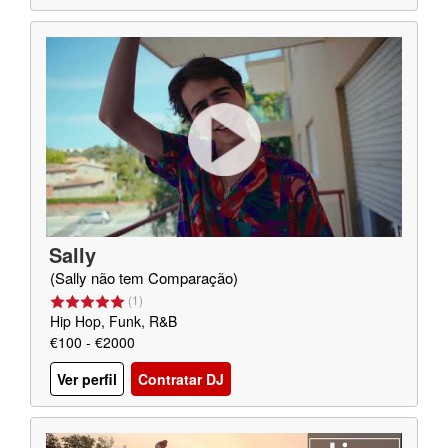
Sally
(Sally não tem Comparação)
(
1
)
Hip Hop, Funk, R&B
€100 - €2000
Ver perfil
Contratar DJ