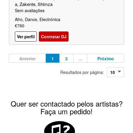
a, Zakente, Shimza
Sem avaliações
Afro, Dance, Electrónica
€760
Ver perfil
Contratar DJ
Anterior
1
2
...
Próximo
Resultados por página:
Quer ser contactado pelos artistas?
Faça um pedido!