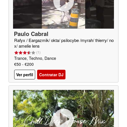
Paulo Cabral
Rafyx / Eargazmik/ okta/ psilocybe /myrah/ thierry/ no
x/ amelie lens
(
1
)
Trance, Techno, Dance
€50 - €200
Ver perfil
Contratar DJ