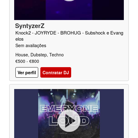
SyntyzerZ
Knock2 - JOYRYDE - BROHUG - Subshock e Evang
elos
Sem avaliações
House, Dubstep, Techno
€500 - €800
Ver perfil
Contratar DJ