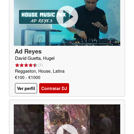
Ad Reyes
David Guetta, Hugel
(
1
)
Reggaeton, House, Latina
€100 - €1000
Ver perfil
Contratar DJ