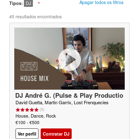
Apagar todos os filtros
Tipos
DJ
X
45 resultados encontrados
DJ André G. (Pulse & Play Productio
ns)
David Guetta, Martin Garrix, Lost Frenquecies
(
3
)
House, Dance, Rock
€100 - €500
Ver perfil
Contratar DJ