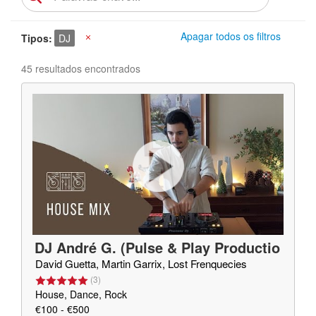
Apagar todos os filtros
Tipos
DJ
X
45 resultados encontrados
DJ André G. (Pulse & Play Productio
ns)
David Guetta, Martin Garrix, Lost Frenquecies
(
3
)
House, Dance, Rock
€100 - €500