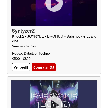
SyntyzerZ
Knock2 - JOYRYDE - BROHUG - Subshock e Evang
elos
Sem avaliações
House, Dubstep, Techno
€500 - €800
Ver perfil
Contratar DJ