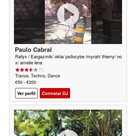
Paulo Cabral
Rafyx / Eargazmik/ okta/ psilocybe /myrah/ thierry/ no
x/ amelie lens
(
1
)
Trance, Techno, Dance
€50 - €200
Ver perfil
Contratar DJ