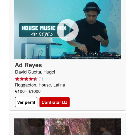
Ad Reyes
David Guetta, Hugel
(
1
)
Reggaeton, House, Latina
€100 - €1000
Ver perfil
Contratar DJ