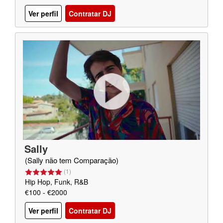
Ver perfil
Contratar DJ
Sally
(Sally não tem Comparação)
(
1
)
Hip Hop, Funk, R&B
€100 - €2000
Ver perfil
Contratar DJ