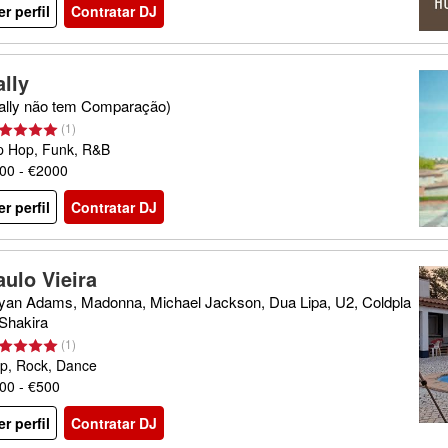
er perfil
Contratar DJ
ally
ally não tem Comparação)
(
1
)
p Hop, Funk, R&B
00 - €2000
er perfil
Contratar DJ
aulo Vieira
yan Adams, Madonna, Michael Jackson, Dua Lipa, U2, Coldpla
 Shakira
(
1
)
p, Rock, Dance
00 - €500
er perfil
Contratar DJ