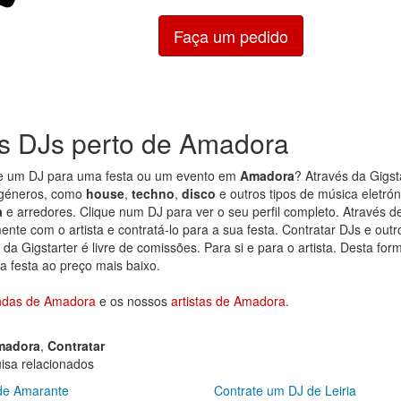
Faça um pedido
s DJs perto de Amadora
de um DJ para uma festa ou um evento em
Amadora
? Através da Gigst
 géneros, como
house
,
techno
,
disco
e outros tipos de música eletró
a
e arredores. Clique num DJ para ver o seu perfil completo. Através d
ente com o artista e contratá-lo para a sua festa. Contratar DJs e out
a Gigstarter é livre de comissões. Para si e para o artista. Desta for
a festa ao preço mais baixo.
ndas de Amadora
e os nossos
artistas de Amadora
.
madora
,
Contratar
isa relacionados
de Amarante
Contrate um DJ de Leiria