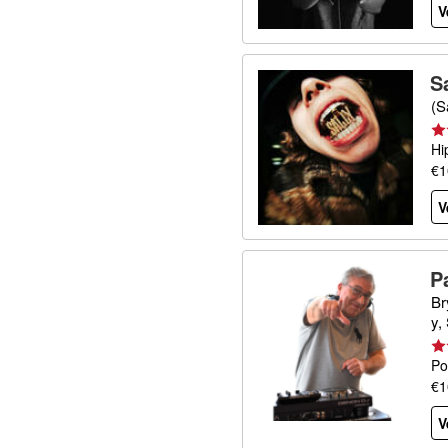
V
S
(S
Hi
€1
V
P
Br
y,
Po
€1
V