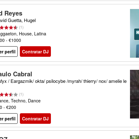
d Reyes
vid Guetta, Hugel
(
1
)
ggaeton, House, Latina
00 - €1000
er perfil
Contratar DJ
aulo Cabral
fyx / Eargazmik/ okta/ psilocybe /myrah/ thierry/ nox/ amelie le
(
1
)
ance, Techno, Dance
0 - €200
er perfil
Contratar DJ