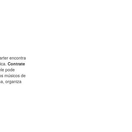
arter encontra
nica.
Contrate
ele pode
ros músicos de
ma, organiza