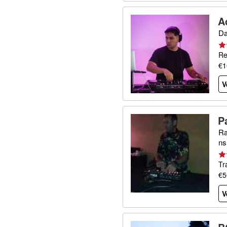
A
Da
Re
€1
V
P
Ra
ns
Tr
€5
V