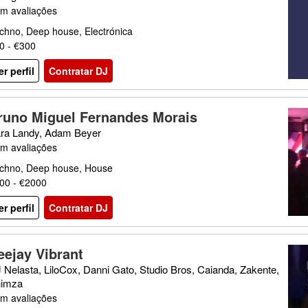
m avaliações
chno, Deep house, Electrónica
0 - €300
er perfil
Contratar DJ
runo Miguel Fernandes Morais
ra Landy, Adam Beyer
m avaliações
chno, Deep house, House
00 - €2000
er perfil
Contratar DJ
eejay Vibrant
 Nelasta, LiloCox, Danni Gato, Studio Bros, Caianda, Zakente,
imza
m avaliações