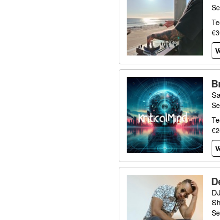
Se
Te
€3
V
B
Sa
Se
Te
€2
V
D
DJ
Sh
Se