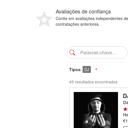
Avaliações de confiança
Confie em avaliações independentes d
contratações anteriores.
Tipos
DJ
X
45 resultados encontrados
D
Da
Ho
€1