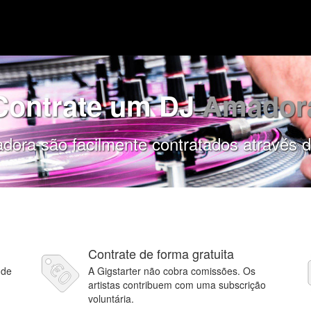
Contrate um DJ
Amador
ora são facilmente contratados através d
Contrate de forma gratuita
 de
A Gigstarter não cobra comissões. Os
artistas contribuem com uma subscrição
voluntária.