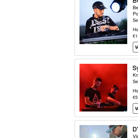
B
Be
Po
Se
Ho
€1
V
S
Kn
Se
Ho
€5
V
D
Vi