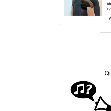
Af
€7
V
Qu