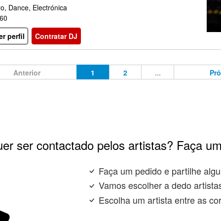
ro, Dance, Electrónica
60
er perfil
Contratar DJ
Anterior
1
2
...
Pr
er ser contactado pelos artistas? Faça um
Faça um pedido e partilhe algu
Vamos escolher a dedo artista
Escolha um artista entre as co