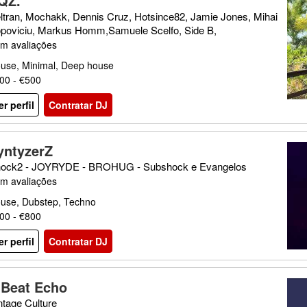
QZ.
ltran, Mochakk, Dennis Cruz, Hotsince82, Jamie Jones, Mihai
poviciu, Markus Homm,Samuele Scelfo, Side B,
m avaliações
use, Minimal, Deep house
00 - €500
er perfil
Contratar DJ
yntyzerZ
ock2 - JOYRYDE - BROHUG - Subshock e Evangelos
m avaliações
use, Dubstep, Techno
00 - €800
er perfil
Contratar DJ
'Beat Echo
ntage Culture