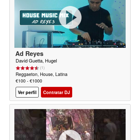
Ad Reyes
David Guetta, Hugel
(
1
)
Reggaeton, House, Latina
€100 - €1000
Ver perfil
Contratar DJ