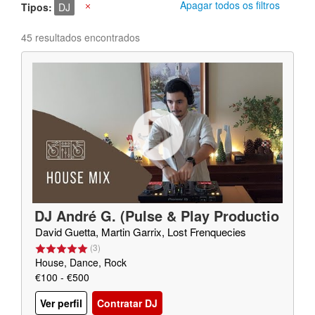
Apagar todos os filtros
Tipos
DJ
X
45 resultados encontrados
DJ André G. (Pulse & Play Productio
ns)
David Guetta, Martin Garrix, Lost Frenquecies
(
3
)
House, Dance, Rock
€100 - €500
Ver perfil
Contratar DJ