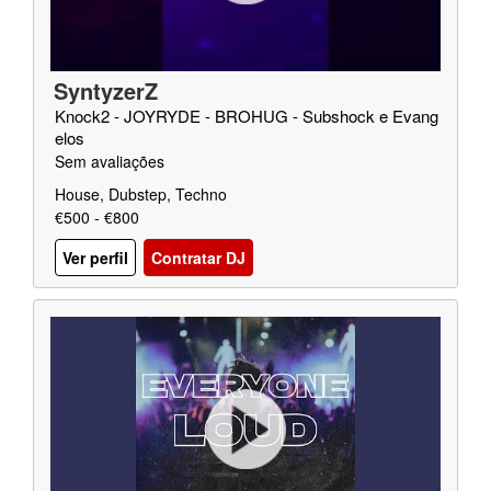
SyntyzerZ
Knock2 - JOYRYDE - BROHUG - Subshock e Evang
elos
Sem avaliações
House, Dubstep, Techno
€500 - €800
Ver perfil
Contratar DJ