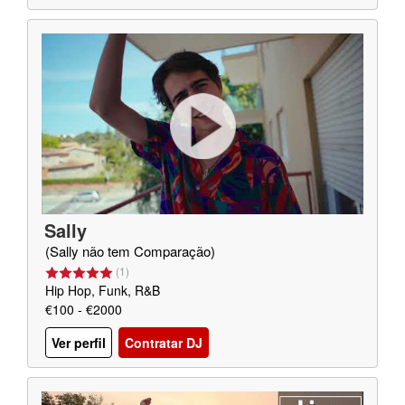
Sally
(Sally não tem Comparação)
(
1
)
Hip Hop, Funk, R&B
€100 - €2000
Ver perfil
Contratar DJ