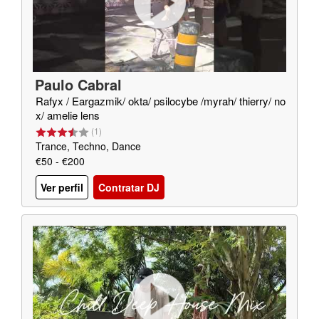
Paulo Cabral
Rafyx / Eargazmik/ okta/ psilocybe /myrah/ thierry/ no
x/ amelie lens
(
1
)
Trance, Techno, Dance
€50 - €200
Ver perfil
Contratar DJ