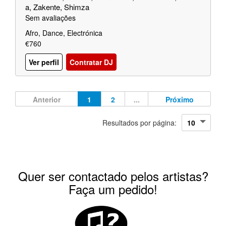
a, Zakente, Shimza
Sem avaliações
Afro, Dance, Electrónica
€760
Ver perfil
Contratar DJ
Anterior
1
2
...
Próximo
Resultados por página:
Quer ser contactado pelos artistas?
Faça um pedido!