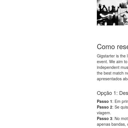
Como rese
Gigstarter is the
event. We aim to
independent musi
the best match n
apresentados ab
Opção 1: Desc
Passo 1
: Em pri
Passo 2
: Se qui
viagem.
Passo 3
: No mot
apenas bandas, c