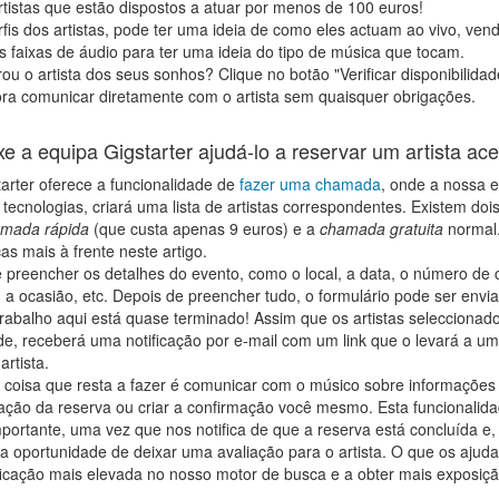
artistas que estão dispostos a atuar por menos de 100 euros!
rfis dos artistas, pode ter uma ideia de como eles actuam ao vivo, ven
s faixas de áudio para ter uma ideia do tipo de música que tocam.
rou o artista dos seus sonhos? Clique no botão "Verificar disponibilidad
ra comunicar diretamente com o artista sem quaisquer obrigações.
e a equipa Gigstarter ajudá-lo a reservar um artista ace
tarter oferece a funcionalidade de
fazer uma chamada
, onde a nossa 
ecnologias, criará uma lista de artistas correspondentes. Existem dois
mada rápida
(que custa apenas 9 euros) e a
chamada gratuita
normal.
as mais à frente neste artigo.
e preencher os detalhes do evento, como o local, a data, o número de 
 a ocasião, etc. Depois de preencher tudo, o formulário pode ser envi
trabalho aqui está quase terminado! Assim que os artistas seleccionad
ade, receberá uma notificação por e-mail com um link que o levará a um
artista.
a coisa que resta a fazer é comunicar com o músico sobre informações 
mação da reserva ou criar a confirmação você mesmo. Esta funcionalid
ortante, uma vez que nos notifica de que a reserva está concluída e,
á a oportunidade de deixar uma avaliação para o artista. O que os aju
ficação mais elevada no nosso motor de busca e a obter mais exposiçã