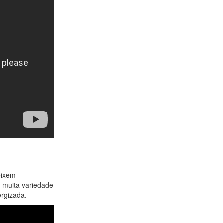
eixem
, muita variedade
ergizada.