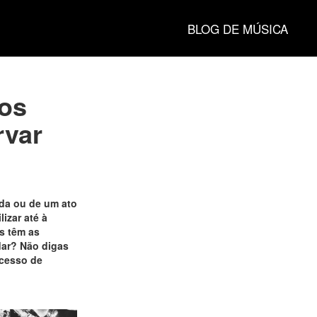
BLOG DE MÚSICA
ços
rvar
nda ou de um ato
izar até à
s têm as
dar? Não digas
ocesso de