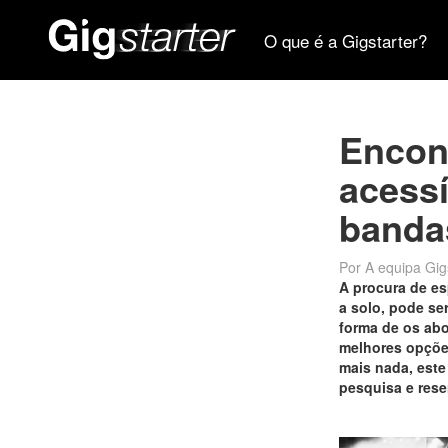
O que é a Gigstarter?
Encont
acessí
banda
Por A equipa Gig
A procura de es
a solo, pode ser
forma de os abo
melhores opções
mais nada, este
pesquisa e rese