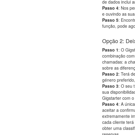
de dados inclui 
Passo 4
: Nos pe
e ouvindo as sua
Passo 5
: Encont
função, pode ago
Opção 2: Deix
Passo 1
: O Gigs
combinação com t
chamadas: a
cha
sobre as diferenç
Passo 2
: Terá d
género preferido,
Passo 3
: O seu 
sua disponibilid
Gigstarter com o 
Passo 4
: A únic
aceitar a confir
extremamente imp
cada cliente ter
obter uma classi
reservas.