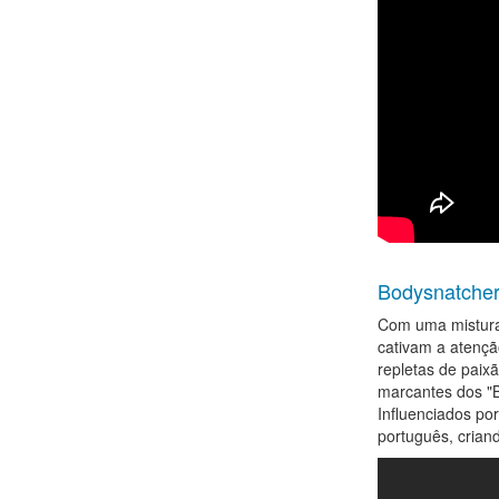
Bodysnatche
Com uma mistura 
cativam a atençã
repletas de paix
marcantes dos "B
Influenciados por
português, crian