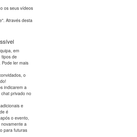
do os seus vídeos
e". Através desta
ssível
equipa, em
 tipos de
 Pode ler mais
convidados, o
ado!
os indicarem a
 chat privado no
adicionais e
ade é
 após o evento,
da novamente a
o para futuras