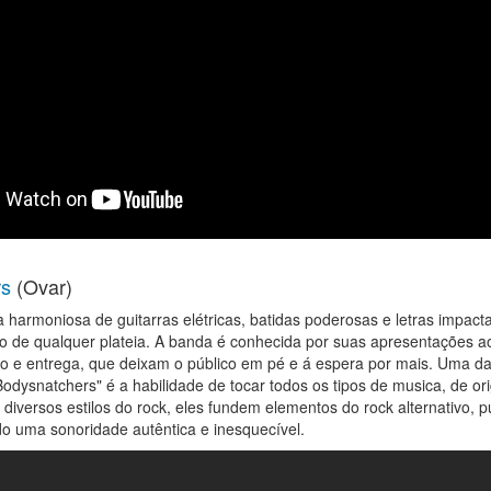
rs
(Ovar)
harmoniosa de guitarras elétricas, batidas poderosas e letras impacta
o de qualquer plateia. A banda é conhecida por suas apresentações ao
ão e entrega, que deixam o público em pé e á espera por mais. Uma das
odysnatchers" é a habilidade de tocar todos os tipos de musica, de ori
 diversos estilos do rock, eles fundem elementos do rock alternativo, p
do uma sonoridade autêntica e inesquecível.