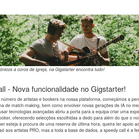
nicos a coros de igreja, na Gigstarter encontra tudo!
l - Nova funcionalidade no Gigstarter!
 número de artistas e bookers na nossa plataforma, começámos a pe
ema de match-making, bem como envolver novas gerações de IA no m
 usar tecnologias avançadas abriu a porta para a equipa criar uma exp
ooker, oferecendo selecções escolhidas a dedo para além do que o n
er esteja à procura de uma reserva de última hora, queira ter apoio ad
 só aos artistas PRO, mas a toda a base de dados, a speedy call é a fe