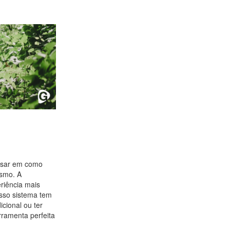
nsar em como
esmo. A
eriência mais
osso sistema tem
icional ou ter
rramenta perfeita