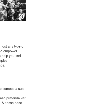
lmost any type of
 and empower
 help you find
mples
sos.
a e comece a sua
Caso pretenda ver
. A nossa base