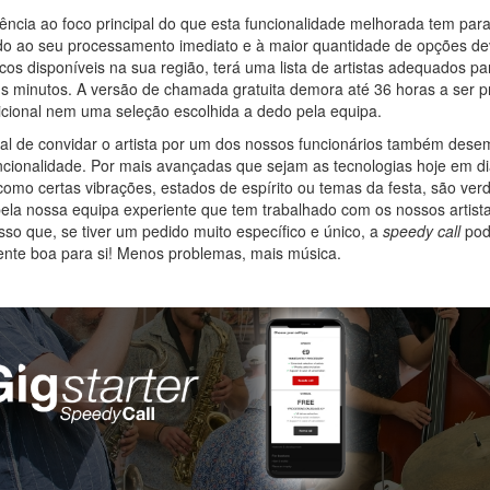
ência ao foco principal do que esta funcionalidade melhorada tem para
do ao seu processamento imediato e à maior quantidade de opções dev
cos disponíveis na sua região, terá uma lista de artistas adequados pa
s minutos. A versão de chamada gratuita demora até 36 horas a ser 
icional nem uma seleção escolhida a dedo pela equipa.
al de convidar o artista por um dos nossos funcionários também des
ncionalidade. Por mais avançadas que sejam as tecnologias hoje em di
s como certas vibrações, estados de espírito ou temas da festa, são ve
la nossa equipa experiente que tem trabalhado com os nossos artista
sso que, se tiver um pedido muito específico e único, a
speedy call
pod
nte boa para si! Menos problemas, mais música.