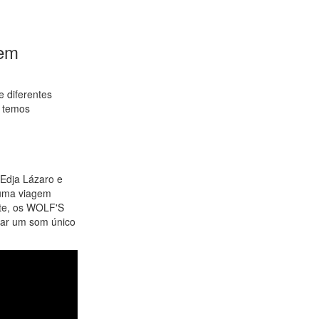
 em
e diferentes
e temos
 Edja Lázaro e
numa viagem
rte, os WOLF'S
iar um som único