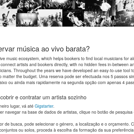
rvar música ao vivo barata?
 live music ecosystem, which helps bookers to find local musicians for a
 connect artists and bookers directly, with no hidden fees in-between
cians. Throughout the years we have developed an easy-to-use tool to
o matter the budget. Uma reserva pode ser efectuada nos 5 passos si
aixo ou ainda mais rapidamente na segunda opção com apenas 4 pas
obrir e contratar um artista sozinho
meiro lugar, vá até
Gigstarter
.
ser navegar na base de dados de artistas, clique no botão de pesquis
or de busca, pode selecionar o género, a localização e o orçamento. 
onjuntos ou solos, proceda à escolha da formação da sua preferência