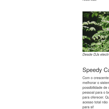
Desde DJs electró
Speedy Cal
Com o crescente
melhorar o sist
possibilidade de
pessoal para o b
para oferecer. Qu
acesso total não
para si!