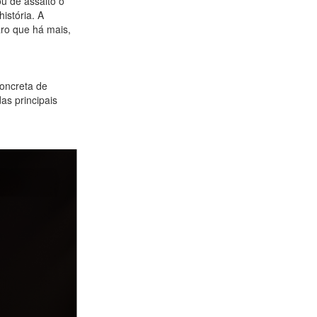
u de assalto o
istória. A
aro que há mais,
concreta de
as principais