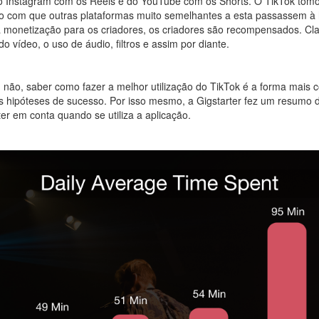
o Instagram com os Reels e do YouTube com os Shorts. O TikTok tomo
 com que outras plataformas muito semelhantes a esta passassem à h
a monetização para os criadores, os criadores são recompensados. Cl
 vídeo, o uso de áudio, filtros e assim por diante.
 não, saber como fazer a melhor utilização do TikTok é a forma mais 
 hipóteses de sucesso. Por isso mesmo, a Gigstarter fez um resumo d
er em conta quando se utiliza a aplicação.