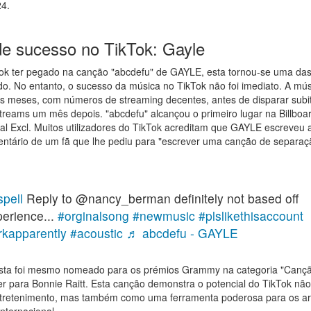
24.
 de sucesso no TikTok: Gayle
ok ter pegado na canção "abcdefu" de GAYLE, esta tornou-se uma da
. No entanto, o sucesso da música no TikTok não foi imediato. A músi
s meses, com números de streaming decentes, antes de disparar sub
treams um mês depois. "abcdefu" alcançou o primeiro lugar na Billboa
bal Excl. Muitos utilizadores do TikTok acreditam que GAYLE escreveu 
ntário de um fã que lhe pediu para "escrever uma canção de separa
pell
Reply to @nancy_berman definitely not based off
perience...
#orginalsong
#newmusic
#plslikethisaccount
kapparently
#acoustic
♬ abcdefu - GAYLE
rtista foi mesmo nomeado para os prémios Grammy na categoria "Canç
r para Bonnie Raitt. Esta canção demonstra o potencial do TikTok n
ntretenimento, mas também como uma ferramenta poderosa para os ar
nternacional.