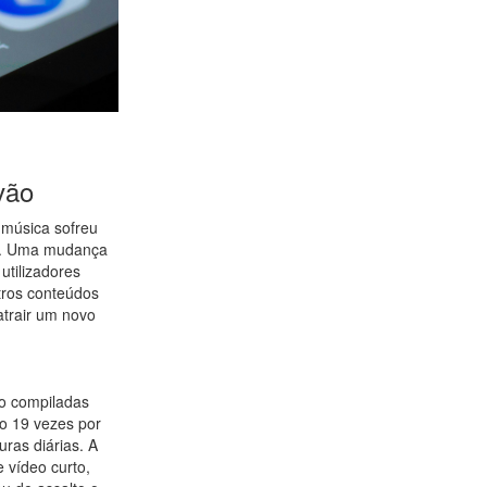
vão
 música sofreu
la. Uma mudança
utilizadores
tros conteúdos
atrair um novo
ão compiladas
o 19 vezes por
uras diárias. A
 vídeo curto,