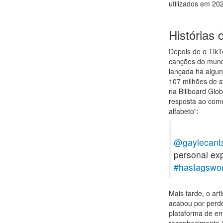
utilizados em 20
Histórias
Depois de o TikT
canções do mundo
lançada há algun
107 milhões de s
na Billboard Glo
resposta ao come
alfabeto":
@gaylecants
personal ex
#hastagswor
Mais tarde, o a
acabou por perde
plataforma de e
reconhecimento i