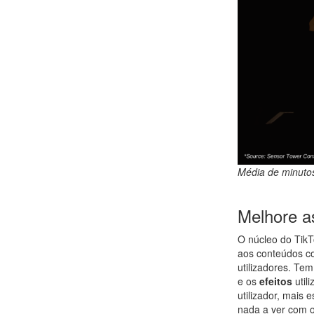
Média de minutos
Melhore a
O núcleo do TikT
aos conteúdos co
utilizadores. Te
e os
efeitos
util
utilizador, mais 
nada a ver com o