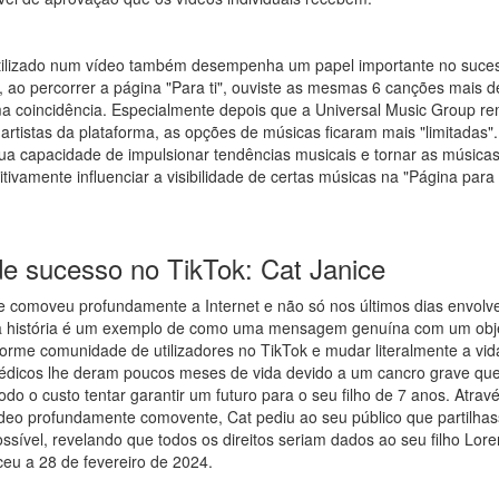
tilizado num vídeo também desempenha um papel importante no suce
, ao percorrer a página "Para ti", ouviste as mesmas 6 canções mais d
a coincidência. Especialmente depois que a Universal Music Group r
artistas da plataforma, as opções de músicas ficaram mais "limitadas".
ua capacidade de impulsionar tendências musicais e tornar as músicas
itivamente influenciar a visibilidade de certas músicas na "Página para 
de sucesso no TikTok: Cat Janice
ue comoveu profundamente a Internet e não só nos últimos dias envolve
ua história é um exemplo de como uma mensagem genuína com um obj
rme comunidade de utilizadores no TikTok e mudar literalmente a vida
édicos lhe deram poucos meses de vida devido a um cancro grave que
 todo o custo tentar garantir um futuro para o seu filho de 7 anos. Atra
eo profundamente comovente, Cat pediu ao seu público que partilhas
ssível, revelando que todos os direitos seriam dados ao seu filho Lor
ceu a 28 de fevereiro de 2024.