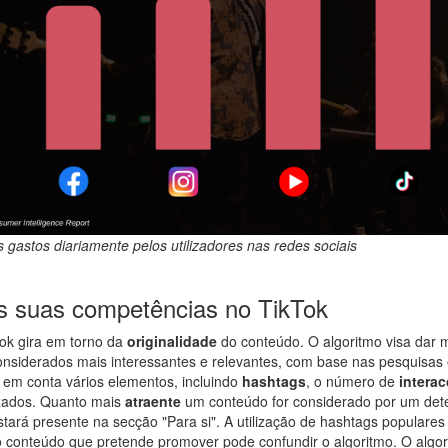
 gastos diariamente pelos utilizadores nas redes sociais
s suas competências no TikTok
ok gira em torno da
originalidade
do conteúdo. O algoritmo visa dar ma
nsiderados mais interessantes e relevantes, com base nas pesquisas 
m em conta vários elementos, incluindo
hashtags
, o número de
intera
izados. Quanto mais
atraente
um conteúdo for considerado por um det
estará presente na secção "Para si". A utilização de hashtags populare
 conteúdo que pretende promover pode confundir o algoritmo. O algor