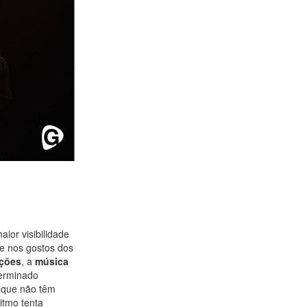
ior visibilidade
e nos gostos dos
cções
, a
música
erminado
s que não têm
itmo tenta