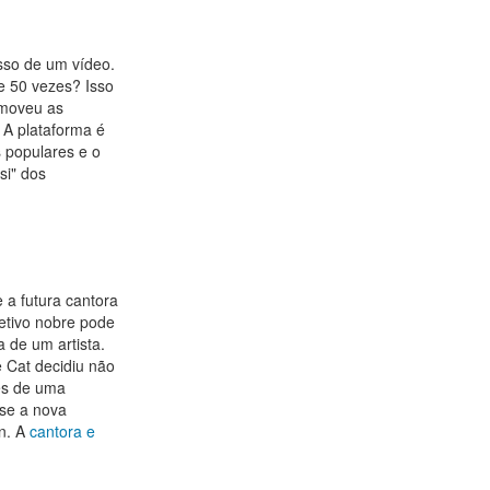
sso de um vídeo.
e 50 vezes? Isso
emoveu as
 A plataforma é
 populares e o
si" dos
 a futura cantora
etivo nobre pode
 de um artista.
 Cat decidiu não
vés de uma
se a nova
en. A
cantora e