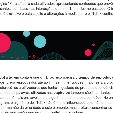
gina "Para si" para cada utilizador, apresentando conteúdos que prevê 
ssantes, com base nas interacções que o utilizador fez no passado. O
o é exclusivo e está sujeito a alterações à medida que o TikTok continu
cial a ter em conta é que o TikTok recompensa o
tempo de reproduç
os forem reproduzidos até ao fim, sem interrupções, maior será a pro
r oferecê-los a utilizadores que tenham gostado de produtos e tendênc
e que as palavras utilizadas nas
capítulos
também são importantes. 
ssantes, é mais provável que o algoritmo mostre o seu conteúdo. No en
tagram, o algoritmo do TikTok não é muito influenciado pelo número de
taforma não dá prioridade a este elemento, mas prefere concentrar-se
vel de aprovação que os vídeos individuais recebem.