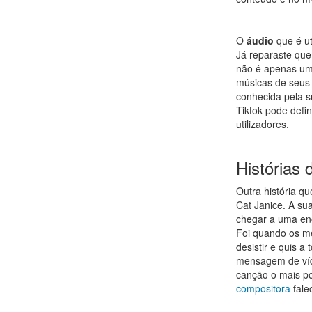
O
áudio
que é u
Já reparaste que
não é apenas um
músicas de seus 
conhecida pela s
Tiktok pode defin
utilizadores.
Histórias 
Outra história q
Cat Janice. A s
chegar a uma eno
Foi quando os m
desistir e quis a
mensagem de víd
canção o mais po
compositora
fale