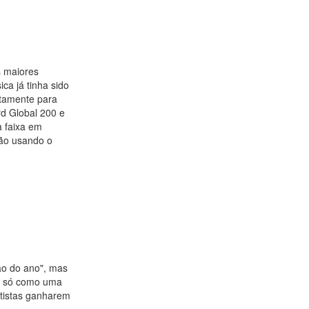
s maiores
ca já tinha sido
itamente para
rd Global 200 e
a faixa em
ção usando o
ão do ano", mas
ão só como uma
tistas ganharem