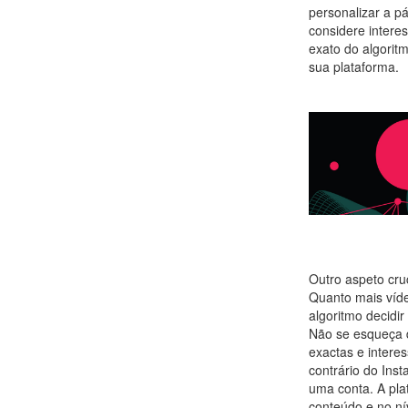
personalizar a pá
considere intere
exato do algoritm
sua plataforma.
Outro aspeto cru
Quanto mais víde
algoritmo decidi
Não se esqueça d
exactas e intere
contrário do Ins
uma conta. A pla
conteúdo e no ní