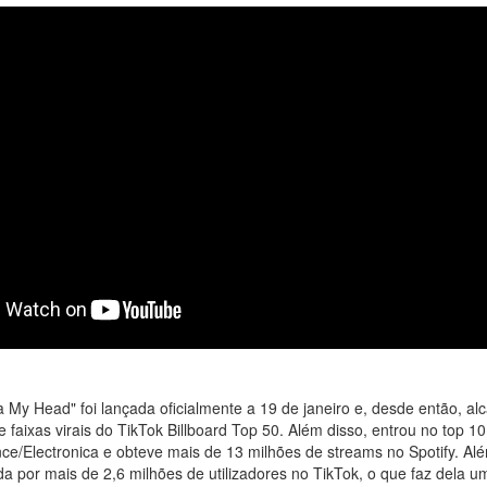
 My Head" foi lançada oficialmente a 19 de janeiro e, desde então, al
e faixas virais do TikTok Billboard Top 50. Além disso, entrou no top 10
nce/Electronica e obteve mais de 13 milhões de streams no Spotify. Alé
ada por mais de 2,6 milhões de utilizadores no TikTok, o que faz dela 