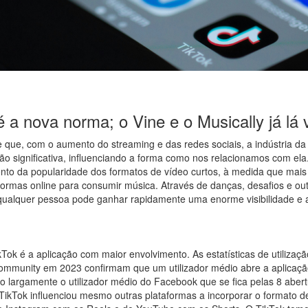
 a nova norma; o Vine e o Musically já lá 
 que, com o aumento do streaming e das redes sociais, a indústria da
o significativa, influenciando a forma como nos relacionamos com e
nto da popularidade dos formatos de vídeo curtos, à medida que mais 
formas online para consumir música. Através de danças, desafios e ou
qualquer pessoa pode ganhar rapidamente uma enorme visibilidade e 
kTok é a aplicação com maior envolvimento. As estatísticas de utilizaç
ommunity em 2023 confirmam que um utilizador médio abre a aplicaçã
o largamente o utilizador médio do Facebook que se fica pelas 8 abert
TikTok influenciou mesmo outras plataformas a incorporar o formato de