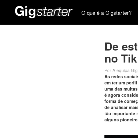
O que é a Gigstarter?
De es
no Tik
Por A equipa Gig
As redes sociais
em ter um perfi
uma das muitas 
é agora conside
forma de começa
de analisar mai
tão importante
alguns pioneir