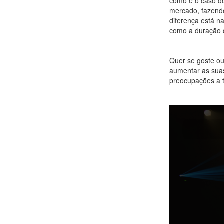
como é o caso d
mercado, fazendo
diferença está n
como a duração do
Quer se goste ou
aumentar as suas
preocupações a t