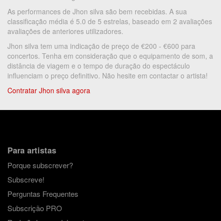
As performances de Jhon silva são bem recebidas. A sua
classificação média é 5.0 de 5 estrelas, baseado em 2 avaliações
avaliações de anteriores utilizadores.
Jhon silva tem uma indicação de preço de €200 - €600 para
concertos. Tenha em consideração que o equipamento de som, a
distância de viagem e o tempo de duração do espectáculo
influenciam o preço definitivo. Não hesite em contactar o artista!
Contratar Jhon silva agora
Para artistas
Porque subscrever?
Subscreve!
Perguntas Frequentes
Subscrição PRO