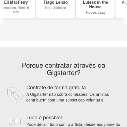
Eli MacFerry
Tiago Leitão
Luisax in the
Aco
House
Acústico, Rock 'n
Pop, Acústico
Pop
Roll
House, Jazz
Porque contratar através da
Gigstarter?
Contrate de forma gratuita
A Gigstarter não cobra comissões. Os artistas
contribuem com uma subscrição voluntária.
Tudo é possível
Pode decidir tudo com o artista, desde equipamento