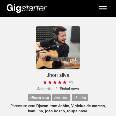
Toggle
navigati
Jhon silva
(2)
Soloartist /
Pinhal novo
#Bossa nova
#Acústico
#Samba
Parece-se com
Djavan, tom Jobim, Vinicius de moraes,
Ivan lins, joão bosco, roupa nova,