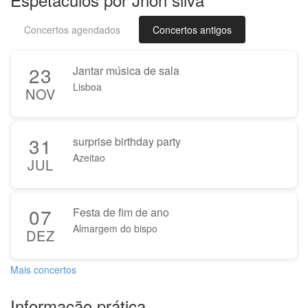
Concertos agendados
Concertos antigos
23
Jantar música de sala
Lisboa
NOV
31
surprise birthday party
Azeitao
JUL
07
Festa de fim de ano
Almargem do bispo
DEZ
Mais concertos
Informação prática