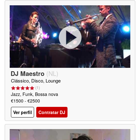
DJ Maestro
(
NL
)
Clássico, Disco, Lounge
(
1
)
Jazz, Funk, Bossa nova
€1500 - €2500
Ver perfil
Contratar DJ