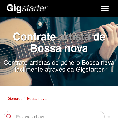
Toggle
navigati
Contrate
artista
de
Bossa nova
Contrate artistas do género Bossa nova
facilmente através da Gigstarter
Géneros
Bossa nova