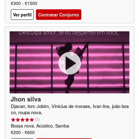
€300 - €1500
Ver perfil
Contratar Conjunto
Jhon silva
Djavan, tom Jobim, Vinicius de moraes, Ivan lins, joão bos
co, roupa nova,
(
2
)
Bossa nova, Acústico, Samba
€200 - €600