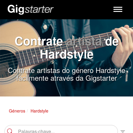
Toggle
navigati
Contrate
artista
de
Hardstyle
Contrate artistas do género Hardstyle
facilmente através da Gigstarter
Géneros
Hardstyle