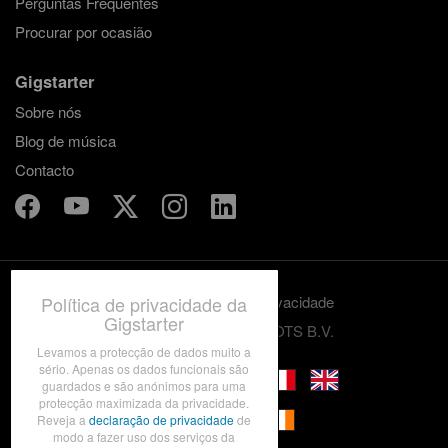
Perguntas Frequentes
Procurar por ocasião
Gigstarter
Sobre nós
Blog de música
Contacto
Política de privacidade da
Termos e condições
Privacidade
Gigstarter
© 2012-2026 GRASSROOTS B.V.
Levamos a protecção de dados muito a
sério. Apenas os dados funcionais são
guardados e são anónimos para uma
protecção maximizada da privacidade.
Reveja a
declaração de privacidade
de
modo a fazer uso dos serviços da