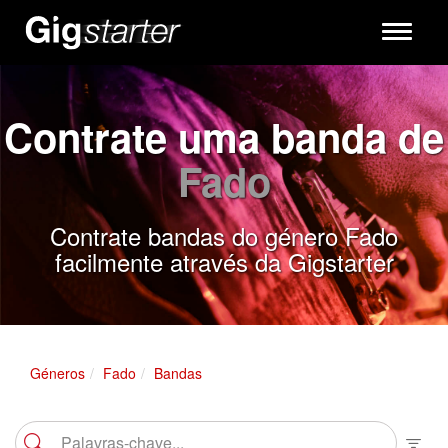
Toggle
navigati
Contrate uma banda de
Fado
Contrate bandas do género Fado
facilmente através da Gigstarter
Géneros
Fado
Bandas