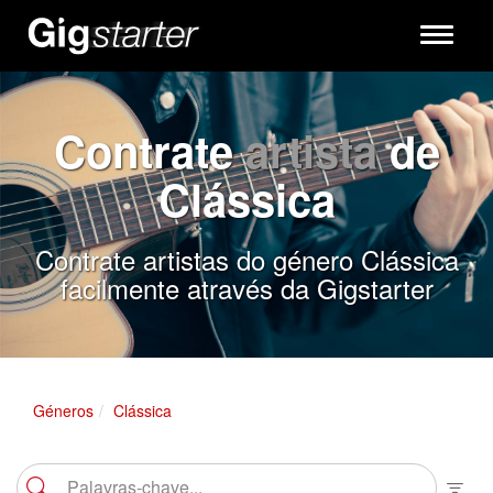
Toggle
navigati
Contrate
artista
de
Clássica
Contrate artistas do género Clássica
facilmente através da Gigstarter
Géneros
Clássica