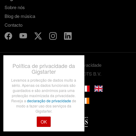
Sobre nós
Blog de música
Contacto
Política de privacidade da
Termos e condições
Privacidade
Gigstarter
© 2012-2026 GRASSROOTS B.V.
Levamos a protecção de dados muito a
sério. Apenas os dados funcionais são
guardados e são anónimos para uma
protecção maximizada da privacidade.
Reveja a
declaração de privacidade
de
modo a fazer uso dos serviços da
Gigstarter.
OK