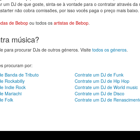
 um DJ de que goste, sinta-se à vontade para o contratar através da
gstarter não cobra comissões, por isso vocês paga o preço mais baixo.
ndas de Bebop
ou todos os
artistas de Bebop
.
utra música?
de para procurar DJs de outros géneros. Visite
todos os géneros
.
res procuram por:
de Banda de Tributo
Contrate um DJ de Funk
e Rockabilly
Contrate um DJ de Hip Hop
de Indie Rock
Contrate um DJ de World music
de Mariachi
Contrate um DJ de Disco
de Folk
Contrate um DJ de Renasciment