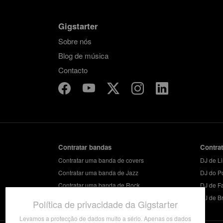
Gigstarter
Sobre nós
Blog de música
Contacto
Contratar bandas
Contra
Contratar uma banda de covers
DJ de L
Contratar uma banda de Jazz
DJ do P
Contratar uma banda de Rock
DJ de F
Contratar uma banda de festa
DJ de B
Política de privacidade da Gigstarter
Levamos a protecção de dados muito a sério. Apenas os dados