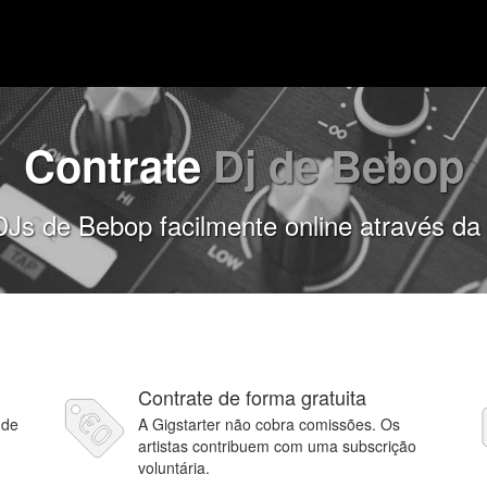
Contrate
Dj de Bebop
DJs de Bebop facilmente online através da 
Contrate de forma gratuita
 de
A Gigstarter não cobra comissões. Os
artistas contribuem com uma subscrição
voluntária.