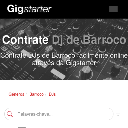
Toggle
navigati
Contrate
Dj de Barroco
Contrate DJs de Barroco facilmente online
através da Gigstarter
Géneros
Barroco
DJs