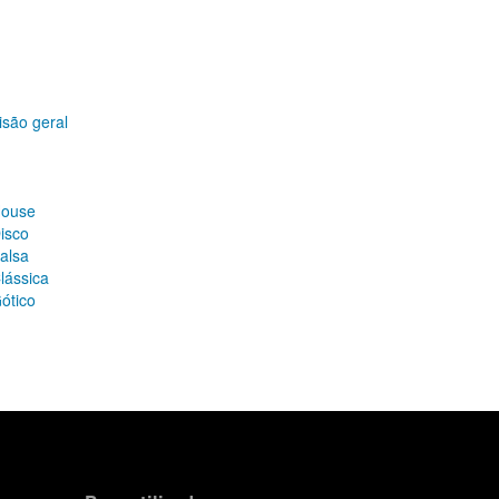
isão geral
House
isco
alsa
lássica
ótico