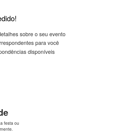
edido!
detalhes sobre o seu evento
rrespondentes para você
pondências disponíveis
de
a festa ou
amente.