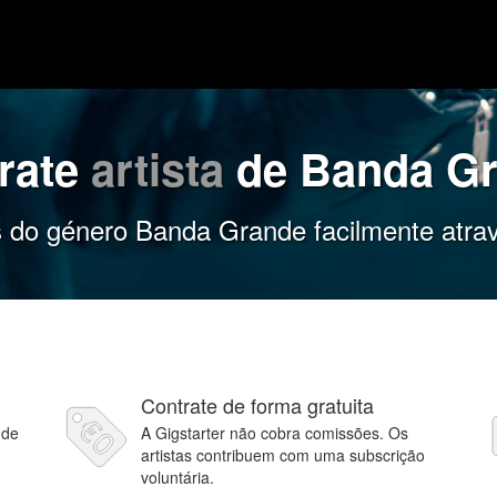
rate
artista
de Banda G
as do género Banda Grande facilmente atrav
Contrate de forma gratuita
 de
A Gigstarter não cobra comissões. Os
artistas contribuem com uma subscrição
voluntária.