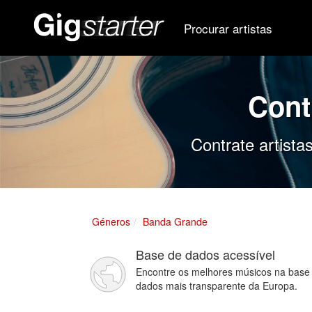
Procurar artistas
Cont
Contrate artist
Géneros
Banda Grande
Base de dados acessível
Encontre os melhores músicos na base
dados mais transparente da Europa.