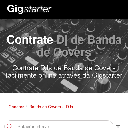
Toggle
navigati
Contrate
Dj de Banda
de Covers
Contrate DJs de Banda de Covers
facilmente online através da Gigstarter
Géneros
Banda de Covers
DJs