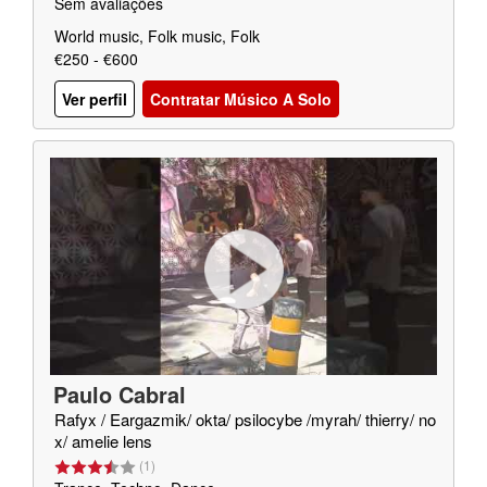
Sem avaliações
World music, Folk music, Folk
€250 - €600
Ver perfil
Contratar Músico A Solo
Paulo Cabral
Rafyx / Eargazmik/ okta/ psilocybe /myrah/ thierry/ no
x/ amelie lens
(
1
)