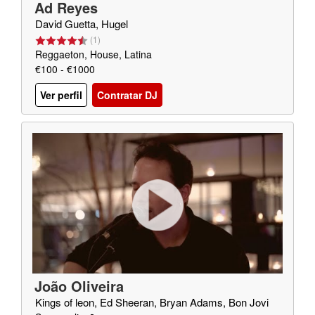
Ad Reyes
David Guetta, Hugel
(
1
)
Reggaeton, House, Latina
€100 - €1000
Ver perfil
Contratar DJ
João Oliveira
Kings of leon, Ed Sheeran, Bryan Adams, Bon Jovi