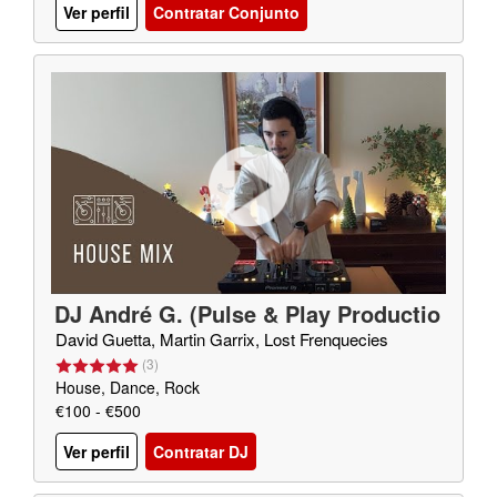
Ver perfil
Contratar Conjunto
DJ André G. (Pulse & Play Productio
ns)
David Guetta, Martin Garrix, Lost Frenquecies
(
3
)
House, Dance, Rock
€100 - €500
Ver perfil
Contratar DJ