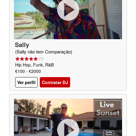
Sally
(Sally não tem Comparação)
(
1
)
Hip Hop, Funk, R&B
€100 - €2000
Ver perfil
Contratar DJ