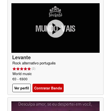
Levante
Rock alternativo português
(
2
)
World music
€0 - €600
Ver perfil
Contratar Banda