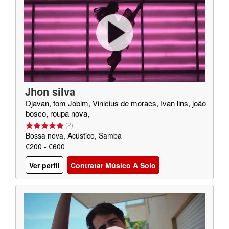
Jhon silva
Djavan, tom Jobim, Vinicius de moraes, Ivan lins, joão
bosco, roupa nova,
(
2
)
Bossa nova, Acústico, Samba
€200 - €600
Ver perfil
Contratar Músico A Solo