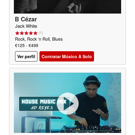
B Cézar
Jack White
(
1
)
Rock, Rock 'n Roll, Blues
€125 - €499
Ver perfil
Contratar Músico A Solo