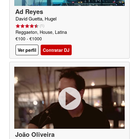
Ad Reyes
David Guetta, Hugel
(
1
)
Reggaeton, House, Latina
€100 - €1000
Ver perfil
Contratar DJ
João Oliveira