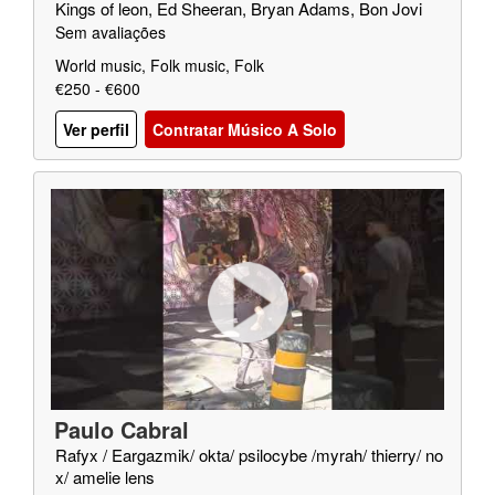
Kings of leon, Ed Sheeran, Bryan Adams, Bon Jovi
Sem avaliações
World music, Folk music, Folk
€250 - €600
Ver perfil
Contratar Músico A Solo
Paulo Cabral
Rafyx / Eargazmik/ okta/ psilocybe /myrah/ thierry/ no
x/ amelie lens