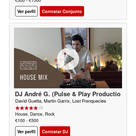
€300 - €1500
Ver perfil
Contratar Conjunto
DJ André G. (Pulse & Play Productio
ns)
David Guetta, Martin Garrix, Lost Frenquecies
(
3
)
House, Dance, Rock
€100 - €500
Ver perfil
Contratar DJ