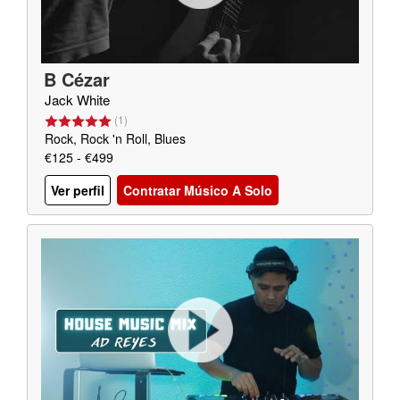
B Cézar
Jack White
(
1
)
Rock, Rock 'n Roll, Blues
€125 - €499
Ver perfil
Contratar Músico A Solo