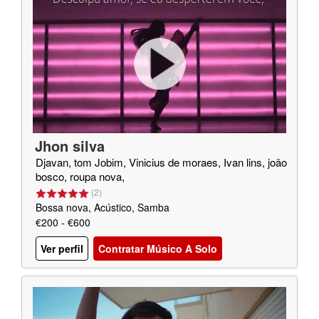
Jhon silva
Djavan, tom Jobim, Vinicius de moraes, Ivan lins, joão
bosco, roupa nova,
(
2
)
Bossa nova, Acústico, Samba
€200 - €600
Ver perfil
Contratar Músico A Solo