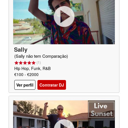
Sally
(Sally não tem Comparação)
(
1
)
Hip Hop, Funk, R&B
€100 - €2000
Ver perfil
Contratar DJ