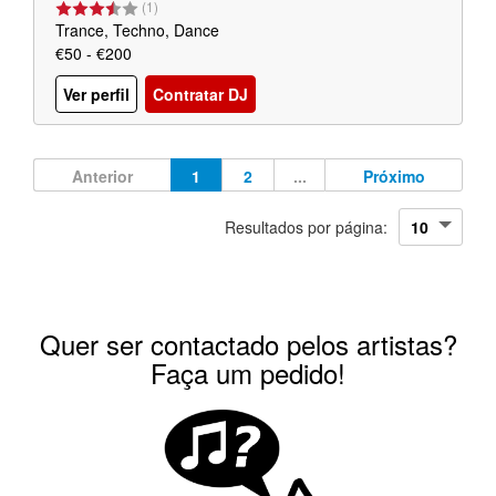
(
1
)
Trance, Techno, Dance
€50 - €200
Ver perfil
Contratar DJ
Anterior
1
2
...
Próximo
Resultados por página:
Quer ser contactado pelos artistas?
Faça um pedido!