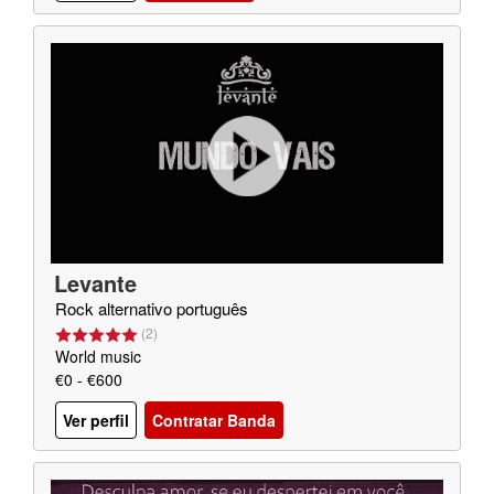
Levante
Rock alternativo português
(
2
)
World music
€0 - €600
Ver perfil
Contratar Banda