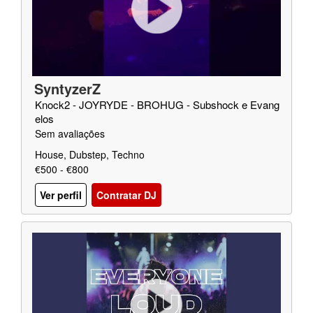
SyntyzerZ
Knock2 - JOYRYDE - BROHUG - Subshock e Evang
elos
Sem avaliações
House, Dubstep, Techno
€500 - €800
Ver perfil
Contratar DJ