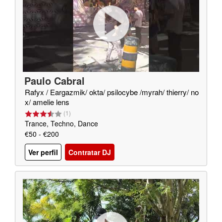
Paulo Cabral
Rafyx / Eargazmik/ okta/ psilocybe /myrah/ thierry/ no
x/ amelie lens
(
1
)
Trance, Techno, Dance
€50 - €200
Ver perfil
Contratar DJ