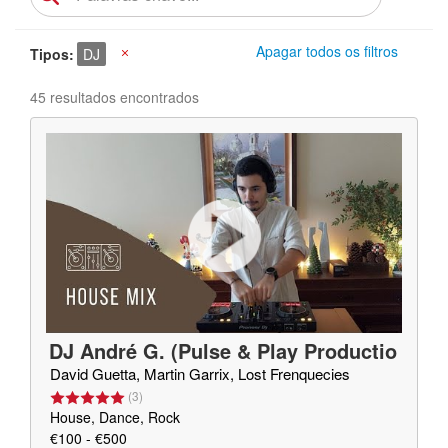
Apagar todos os filtros
Tipos
DJ
X
45 resultados encontrados
DJ André G. (Pulse & Play Productio
ns)
David Guetta, Martin Garrix, Lost Frenquecies
(
3
)
House, Dance, Rock
€100 - €500