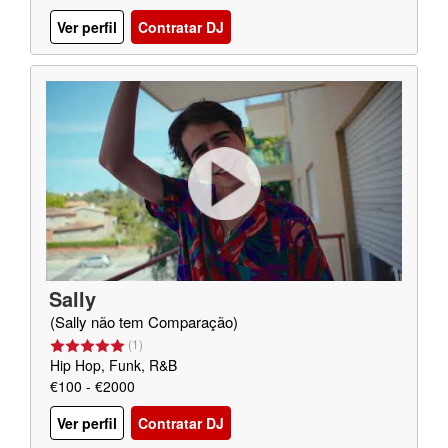
Ver perfil
Contratar DJ
Sally
(Sally não tem Comparação)
(
1
)
Hip Hop, Funk, R&B
€100 - €2000
Ver perfil
Contratar DJ