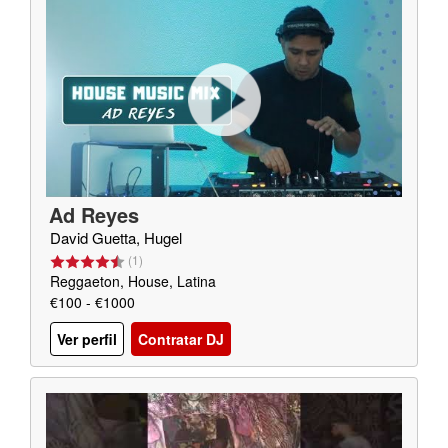
Ad Reyes
David Guetta, Hugel
(
1
)
Reggaeton, House, Latina
€100 - €1000
Ver perfil
Contratar DJ