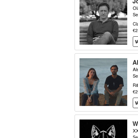
J
Ol
Se
Cl
€2
V
A
Al
Se
R&
€2
V
W
XX
Se