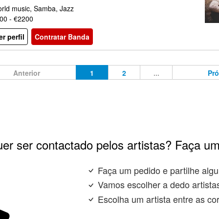
rld music, Samba, Jazz
00 - €2200
er perfil
Contratar Banda
Anterior
1
2
...
Pr
er ser contactado pelos artistas? Faça um
Faça um pedido e partilhe algu
Vamos escolher a dedo artista
Escolha um artista entre as co