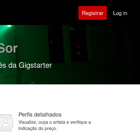
Log in
Registrar
Sor
és da Gigstarter
Perfis detalhados
Visualize, ouça o artista e verifique a
indicação do preço.