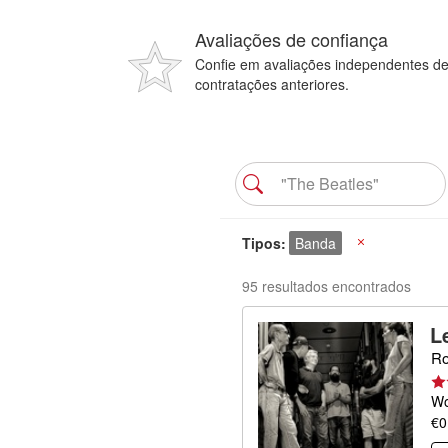
Avaliações de confiança
Confie em avaliações independentes d
contratações anteriores.
Tipos
Banda
X
95 resultados encontrados
L
Ro
Wo
€0