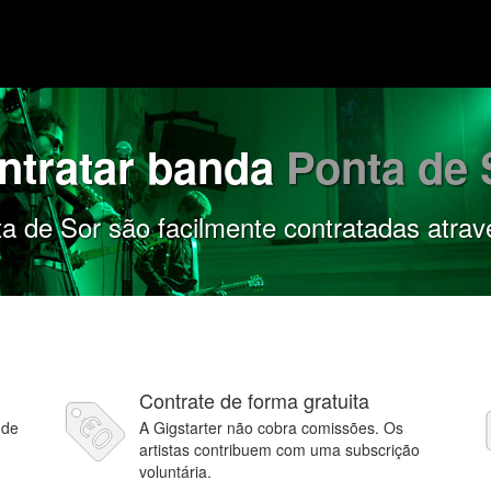
ntratar banda
Ponta de 
 de Sor são facilmente contratadas atrav
Contrate de forma gratuita
 de
A Gigstarter não cobra comissões. Os
artistas contribuem com uma subscrição
voluntária.