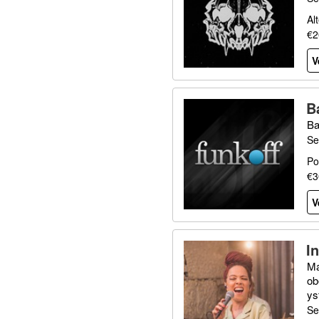
Al
€2
V
B
Ba
Se
Po
€3
V
I
Ma
ob
ys
Se