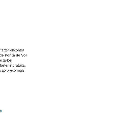
tarter encontra
de Ponta de Sor
actá-los
arter é gratuita,
a ao preço mais
os