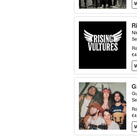
V
R
Ni
Se
Ro
€4
V
G
Gu
Se
Ro
€4
V