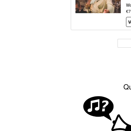
Wo
€7
V
Qu