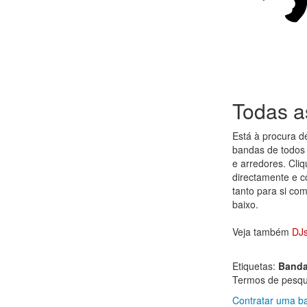
Todas a
Está à procura 
bandas de todos 
e arredores. Cli
directamente e co
tanto para si co
baixo.
Veja também
DJs
Etiquetas:
Band
Termos de pesqui
Contratar uma b