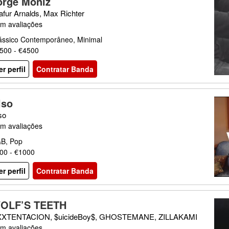
orge Moniz
afur Arnalds, Max Richter
m avaliações
ássico Contemporâneo, Minimal
500 - €4500
er perfil
Contratar Banda
lso
so
m avaliações
B, Pop
00 - €1000
er perfil
Contratar Banda
OLF’S TEETH
XTENTACION, $uicideBoy$, GHOSTEMANE, ZILLAKAMI
m avaliações