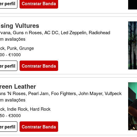
er perfil
Contratar Banda
ising Vultures
rvana, Guns n Roses, AC DC, Led Zeppelin, Radiohead
m avaliações
ck, Punk, Grunge
00 - €1000
er perfil
Contratar Banda
reen Leather
ns 'N Roses, Pearl Jam, Foo Fighters, John Mayer, Vulfpeck
m avaliações
ck, Indie Rock, Hard Rock
50 - €3000
er perfil
Contratar Banda