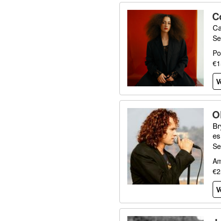
C
Ca
Se
Po
€1
V
O
Br
es
Se
Am
€2
V