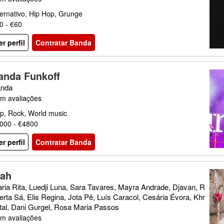
ternativo, Hip Hop, Grunge
0 - €60
er perfil
Contratar Banda
anda Funkoff
nda
m avaliações
p, Rock, World music
000 - €4800
er perfil
Contratar Banda
nah
ria Rita, Luedji Luna, Sara Tavares, Mayra Andrade, Djavan, R
erta Sá, Elis Regina, Jota Pê, Luís Caracol, Cesária Évora, Khr
tal, Dani Gurgel, Rosa Maria Passos
m avaliações