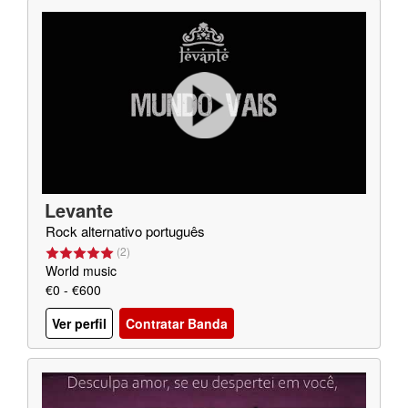
Levante
Rock alternativo português
(
2
)
World music
€0 - €600
Ver perfil
Contratar Banda