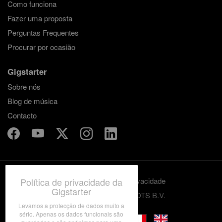
Como funciona
Fazer uma proposta
Perguntas Frequentes
Procurar por ocasião
Gigstarter
Sobre nós
Blog de música
Contacto
Política de privacidade da
Termos e condições
Privacidade
Gigstarter
© 2012-2026 GRASSROOTS B.V.
Levamos a protecção de dados muito a
sério. Apenas os dados funcionais são