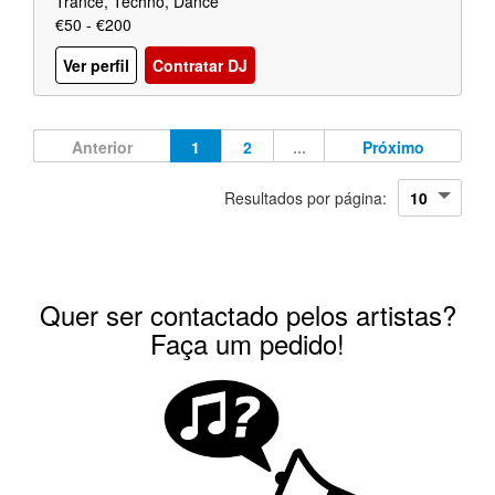
Trance, Techno, Dance
€50 - €200
Ver perfil
Contratar DJ
Anterior
1
2
...
Próximo
Resultados por página:
Quer ser contactado pelos artistas?
Faça um pedido!