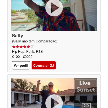
Sally
(Sally não tem Comparação)
(
1
)
Hip Hop, Funk, R&B
€100 - €2000
Ver perfil
Contratar DJ