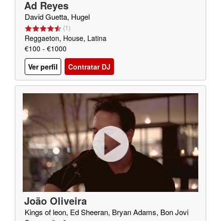
Ad Reyes
David Guetta, Hugel
(
1
)
Reggaeton, House, Latina
€100 - €1000
Ver perfil
Contratar DJ
João Oliveira
Kings of leon, Ed Sheeran, Bryan Adams, Bon Jovi