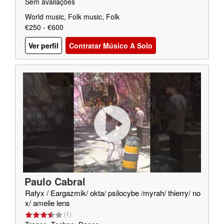
Sem avaliações
World music, Folk music, Folk
€250 - €600
Ver perfil
Contratar Músico A Solo
Paulo Cabral
Rafyx / Eargazmik/ okta/ psilocybe /myrah/ thierry/ no
x/ amelie lens
(
1
)