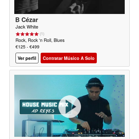
B Cézar
Jack White
(
1
)
Rock, Rock 'n Roll, Blues
€125 - €499
Ver perfil
Contratar Músico A Solo