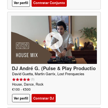
Ver perfil
Contratar Conjunto
DJ André G. (Pulse & Play Productio
ns)
David Guetta, Martin Garrix, Lost Frenquecies
(
3
)
House, Dance, Rock
€100 - €500
Ver perfil
Contratar DJ