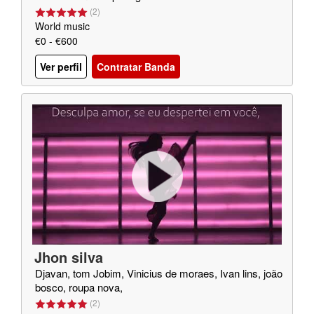
(
2
)
World music
€0 - €600
Ver perfil
Contratar Banda
Jhon silva
Djavan, tom Jobim, Vinicius de moraes, Ivan lins, joão
bosco, roupa nova,
(
2
)