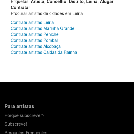
Etiquetas:
Artista
,
Concelho
,
Distrito
,
Leiria
,
Alugar
,
Contratar
Procurar artistas de cidades em Leiria
Contrate artistas Leiria
Contrate artistas Marinha Grande
Contrate artistas Peniche
Contrate artistas Pombal
Contrate artistas Alcobaça
Contrate artistas Caldas da Rainha
Para artistas
Porque subscrever?
Subscreve!
Perguntas Frequentes