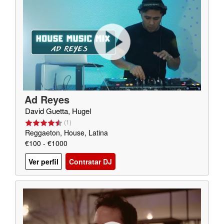
Ad Reyes
David Guetta, Hugel
(
1
)
Reggaeton, House, Latina
€100 - €1000
Ver perfil
Contratar DJ