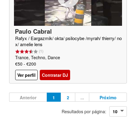
Paulo Cabral
Rafyx / Eargazmik/ okta/ psilocybe /myrah/ thierry/ no
x/ amelie lens
(
1
)
Trance, Techno, Dance
€50 - €200
Ver perfil
Contratar DJ
Anterior
1
2
...
Próximo
Resultados por página: