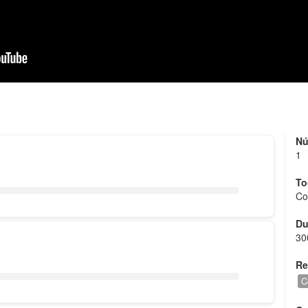
Nú
1
To
Co
Du
30
Re
C