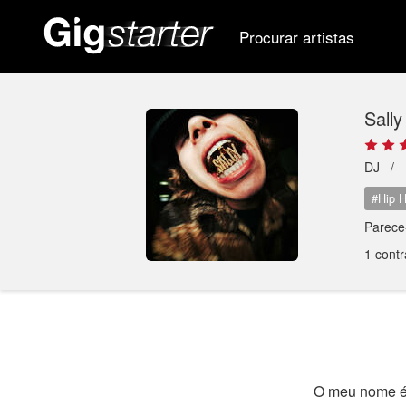
Procurar artistas
Sally
DJ /
#Hip 
Parec
1 contr
O meu nome é 