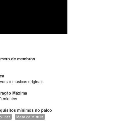
mero de membros
ca
vers e músicas originais
ração Máxima
0 minutos
quisitos mínimos no palco
olunas
Mesa de Mistura