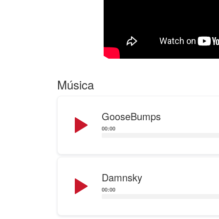
Música
Audio
GooseBumps
Player
00:00
Audio
Damnsky
Player
00:00