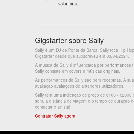
voluntária.
Gigstarter sobre Sally
Sally é um DJ de Ponte da Barca. Sally toca Hip Hop
Gigstarter desde que subscreveu em 03/04/2024.
A música de Sally é influenciada por performances
Sally consiste em covers e músicas originais.
As performances de Sally são bem recebidas. A sua
avaliação avaliações de anteriores utilizadores.
Sally tem uma indicação de preço de €100 - €2000
som, a distância de viagem e o tempo de duração do
contactar o artista!
Contratar Sally agora