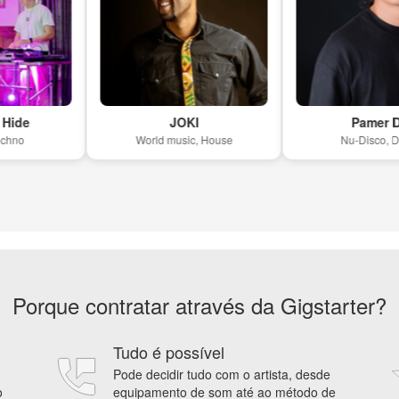
e
JOKI
Pamer DJ
World music, House
Nu-Disco, Disco
Porque contratar através da Gigstarter?
Tudo é possível
Pode decidir tudo com o artista, desde
o
equipamento de som até ao método de