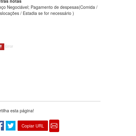
tras notas
eço Negociável; Pagamento de despesas(Comida /
slocações / Estadia se for necessário )
rtilha esta página!
Copiar URL