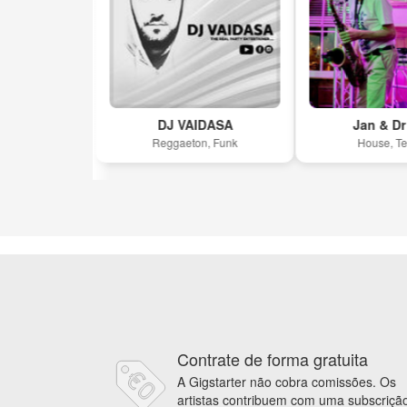
DJ VAIDASA
Jan & Dr Hid
co
Reggaeton, Funk
House, Techno
Contrate de forma gratuita
A Gigstarter não cobra comissões. Os
artistas contribuem com uma subscriçã