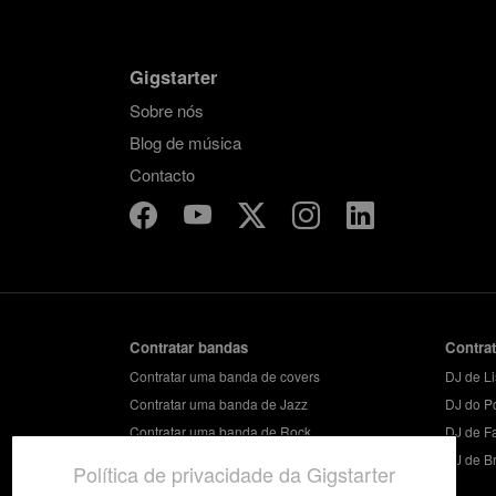
Gigstarter
Sobre nós
Blog de música
Contacto
Contratar bandas
Contra
Contratar uma banda de covers
DJ de L
Contratar uma banda de Jazz
DJ do P
Contratar uma banda de Rock
DJ de F
Contratar uma banda de festa
DJ de B
Política de privacidade da Gigstarter