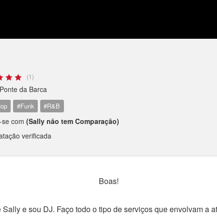
(1)
Ponte da Barca
Hop
#Funk
#R&B
e-se com
(Sally não tem Comparação)
atação verificada
Boas!
Sally e sou DJ. Faço todo o tipo de serviços que envolvam a at