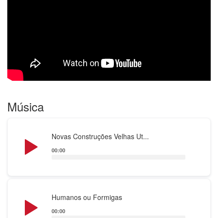
rádio, auditórios e bares.
Atualmente a banda apresenta uma vertente mais
roqueira e inclui também bares de música ao vivo
nas suas atuações.
Música
Audio
Novas Construções Velhas Ut...
Player
00:00
Audio
Humanos ou Formigas
Player
00:00