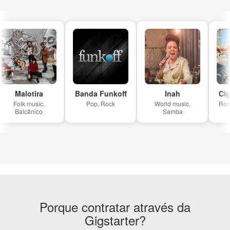
Malotira
Banda Funkoff
Inah
Ciga
Folk music,
Pop, Rock
World music,
Rock,
Balcânico
Samba
Porque contratar através da
Gigstarter?