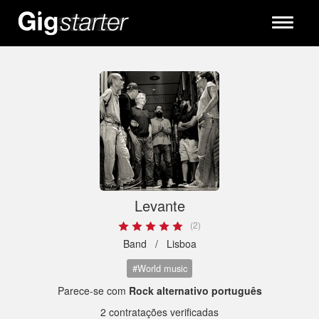
Toggle
navigati
Levante
(2)
Band /
Lisboa
#World music
Parece-se com
Rock alternativo português
2 contratações verificadas