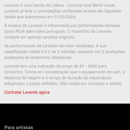
Levante é uma banda de Lisboa . Levante toca World music.
Levante já teve 2 contratações verificadas através da Gigstarter
desde que subscreveu em 01/02/2024.
A música de Levante é influenciada por performances famosas
como Rock alternativo português. O repertório de Levante
consiste em apenas canções originais.
As performances de Levante são bem recebidas. A sua
classificação média é 5.0 de 5 estrelas, baseado em 2 avaliações
avaliações de anteriores utilizadores.
Levante tem uma indicação de preço de €0 - €600 para
concertos. Tenha em consideração que o equipamento de som, a
distância de viagem e o tempo de duração do espectáculo
influenciam o preço definitivo. Não hesite em contactar o artista!
Contratar Levante agora
Para artistas