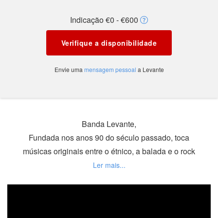
Indicação €0 - €600
Verifique a disponibilidade
Envie uma
mensagem pessoal
a Levante
Banda Levante,
Fundada nos anos 90 do século passado, toca
músicas originais entre o étnico, a balada e o rock
alternativo em português.
Com um vasto trabalho de produção e criatividade,
o projecto Levante já se apresentou em vários
palcos entre lançamentos e apresentações na tv,