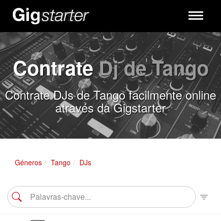
Toggle
navigati
Contrate
Dj de Tango
Contrate DJs de Tango facilmente online
através da Gigstarter
Géneros
Tango
DJs