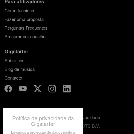
Para utilizadores
Como funciona
Fazer uma proposta
Perguntas Frequentes
Procurar por ocasião
Gigstarter
Sobre nós
Blog de música
Contacto
Política de privacidade da
Termos e condições
Privacidade
Gigstarter
© 2012-2026 GRASSROOTS B.V.
Levamos a protecção de dados muito a