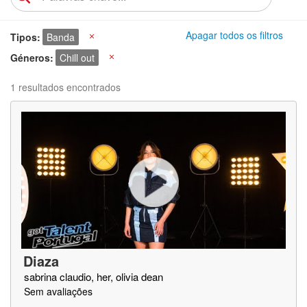
Apagar todos os filtros
Tipos
Banda
X
Géneros
Chill out
X
1 resultados encontrados
Diaza
sabrina claudio, her, olivia dean
Sem avaliações