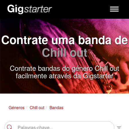
Toggle
navigati
Contrate uma banda de
Chill out
Contrate bandas do género Chill out
facilmente através da Gigstarter
Géneros
Chill out
Bandas