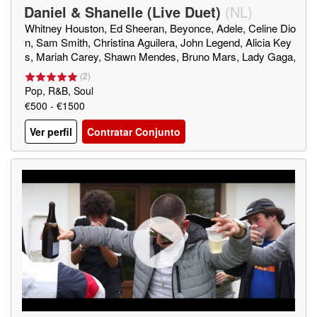
Daniel & Shanelle (Live Duet)
(
NL
)
Whitney Houston, Ed Sheeran, Beyonce, Adele, Celine Dio
n, Sam Smith, Christina Aguilera, John Legend, Alicia Key
s, Mariah Carey, Shawn Mendes, Bruno Mars, Lady Gaga,
Jennifer Hudson, Michael Bublé, Elton John
(
2
)
Pop, R&B, Soul
€500 - €1500
Ver perfil
Contratar Conjunto