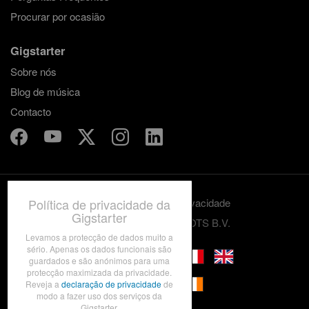
Procurar por ocasião
Gigstarter
Sobre nós
Blog de música
Contacto
Política de privacidade da
Termos e condições
Privacidade
Gigstarter
© 2012-2026 GRASSROOTS B.V.
Levamos a protecção de dados muito a
sério. Apenas os dados funcionais são
guardados e são anónimos para uma
protecção maximizada da privacidade.
Reveja a
declaração de privacidade
de
modo a fazer uso dos serviços da
Gigstarter.