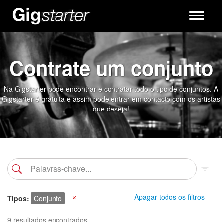
Toggle
navigati
Contrate um conjunto
Na Gigstarter pode encontrar e contratar todo o tipo de conjuntos. A
Gigstarter é gratuita e assim pode entrar em contacto com os artistas
que deseja!
Apagar todos os filtros
Tipos
Conjunto
X
9 resultados encontrados