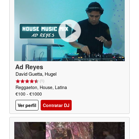
Ad Reyes
David Guetta, Hugel
(
1
)
Reggaeton, House, Latina
€100 - €1000
Ver perfil
Contratar DJ