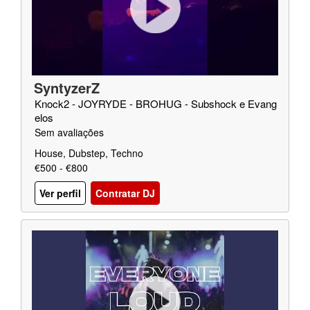
SyntyzerZ
Knock2 - JOYRYDE - BROHUG - Subshock e Evang
elos
Sem avaliações
House, Dubstep, Techno
€500 - €800
Ver perfil
Contratar DJ