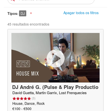
Apagar todos os filtros
Tipos
DJ
X
45 resultados encontrados
DJ André G. (Pulse & Play Productio
ns)
David Guetta, Martin Garrix, Lost Frenquecies
(
3
)
House, Dance, Rock
€100 - €500