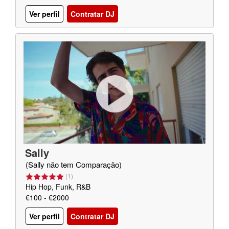
Ver perfil
Contratar DJ
Sally
(Sally não tem Comparação)
(
1
)
Hip Hop, Funk, R&B
€100 - €2000
Ver perfil
Contratar DJ