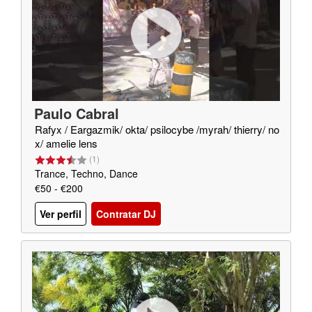
Paulo Cabral
Rafyx / Eargazmik/ okta/ psilocybe /myrah/ thierry/ no
x/ amelie lens
(
1
)
Trance, Techno, Dance
€50 - €200
Ver perfil
Contratar DJ