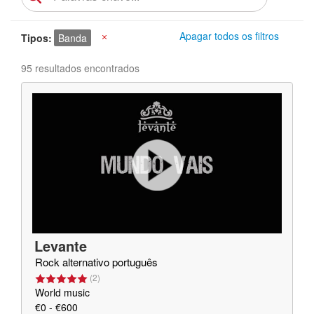
Apagar todos os filtros
Tipos
Banda
X
95 resultados encontrados
Levante
Rock alternativo português
(
2
)
World music
€0 - €600