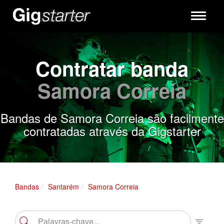
Toggle
navigati
Contratar banda
Samora Correia
Bandas de Samora Correia são facilmente
contratadas através da Gigstarter
Bandas
Santarém
Samora Correia