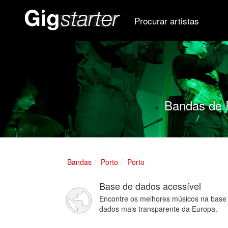
Procurar artistas
Bandas de P
Bandas
Porto
Porto
Base de dados acessível
Encontre os melhores músicos na base
dados mais transparente da Europa.