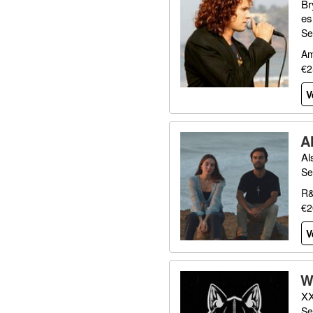
Br
es
Se
Am
€2
V
A
Al
Se
R&
€2
V
W
XX
Se