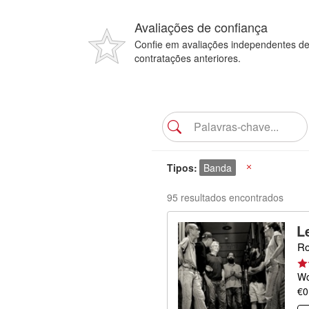
Avaliações de confiança
Confie em avaliações independentes d
contratações anteriores.
Tipos
Banda
X
95 resultados encontrados
L
Ro
Wo
€0