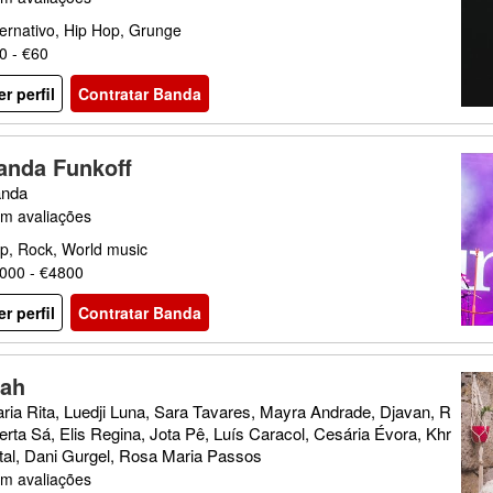
ternativo, Hip Hop, Grunge
0 - €60
er perfil
Contratar Banda
anda Funkoff
nda
m avaliações
p, Rock, World music
000 - €4800
er perfil
Contratar Banda
nah
ria Rita, Luedji Luna, Sara Tavares, Mayra Andrade, Djavan, R
erta Sá, Elis Regina, Jota Pê, Luís Caracol, Cesária Évora, Khr
tal, Dani Gurgel, Rosa Maria Passos
m avaliações