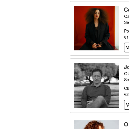
C
Ca
Se
Po
€1
V
J
Ol
Se
Cl
€2
V
O