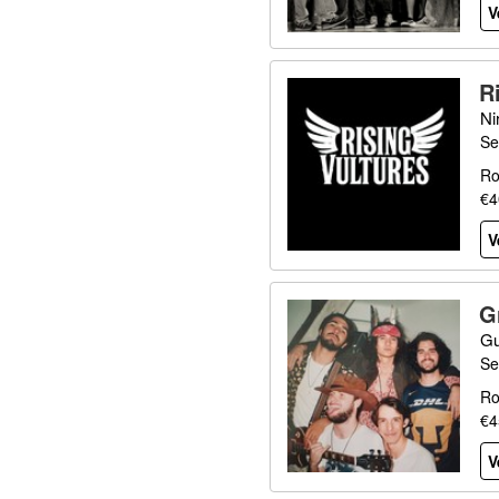
V
R
Ni
Se
Ro
€4
V
G
Gu
Se
Ro
€4
V