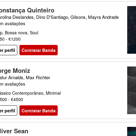
onstança Quinteiro
rolina Deslandes, Dino D'Santiago, Gilsons, Mayra Andrade
m avaliações
p, Bossa nova, Soul
50 - €1200
er perfil
Contratar Banda
orge Moniz
afur Arnalds, Max Richter
m avaliações
ássico Contemporâneo, Minimal
500 - €4500
er perfil
Contratar Banda
liver Sean