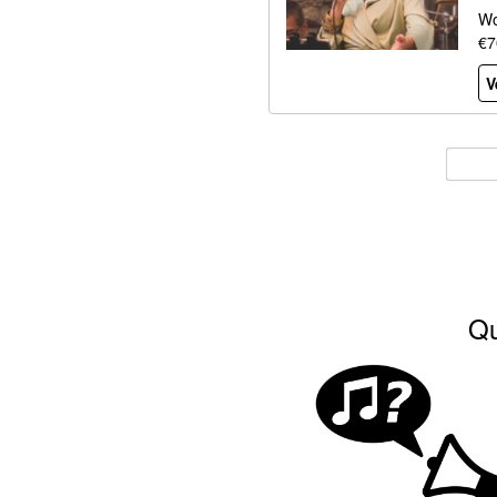
Wo
€7
V
Qu