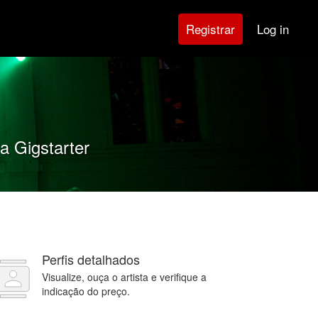
Log in
Registrar
a Gigstarter
Perfis detalhados
Visualize, ouça o artista e verifique a
indicação do preço.