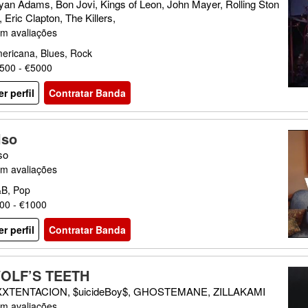
yan Adams, Bon Jovi, Kings of Leon, John Mayer, Rolling Ston
, Eric Clapton, The Killers,
m avaliações
ericana, Blues, Rock
500 - €5000
er perfil
Contratar Banda
lso
so
m avaliações
B, Pop
00 - €1000
er perfil
Contratar Banda
OLF’S TEETH
XTENTACION, $uicideBoy$, GHOSTEMANE, ZILLAKAMI
m avaliações