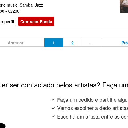
rld music, Samba, Jazz
00 - €2200
er perfil
Contratar Banda
Anterior
1
2
...
Pr
er ser contactado pelos artistas? Faça um
Faça um pedido e partilhe algu
Vamos escolher a dedo artista
Escolha um artista entre as co