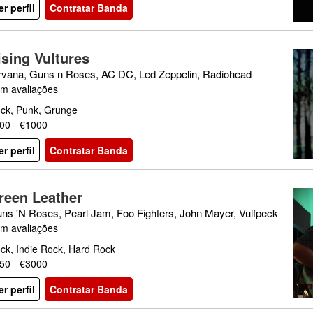
er perfil
Contratar Banda
ising Vultures
rvana, Guns n Roses, AC DC, Led Zeppelin, Radiohead
m avaliações
ck, Punk, Grunge
00 - €1000
er perfil
Contratar Banda
reen Leather
ns 'N Roses, Pearl Jam, Foo Fighters, John Mayer, Vulfpeck
m avaliações
ck, Indie Rock, Hard Rock
50 - €3000
er perfil
Contratar Banda