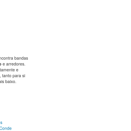
encontra bandas
o
e arredores.
ctamente e
 tanto para si
is baixo.
os
 Conde