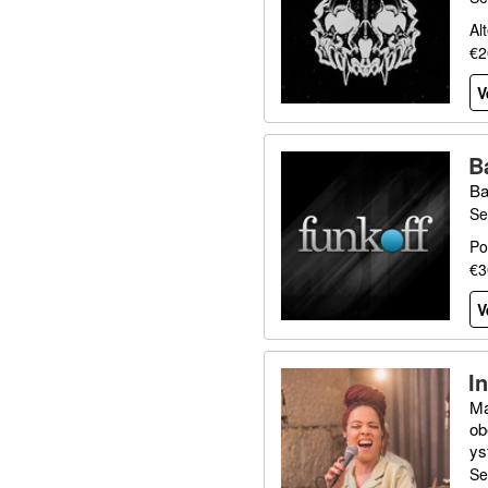
Al
€2
V
B
Ba
Se
Po
€3
V
I
Ma
ob
ys
Se