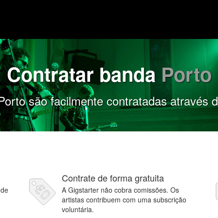
Contratar banda
Porto
orto são facilmente contratadas através d
Contrate de forma gratuita
 de
A Gigstarter não cobra comissões. Os
artistas contribuem com uma subscrição
voluntária.