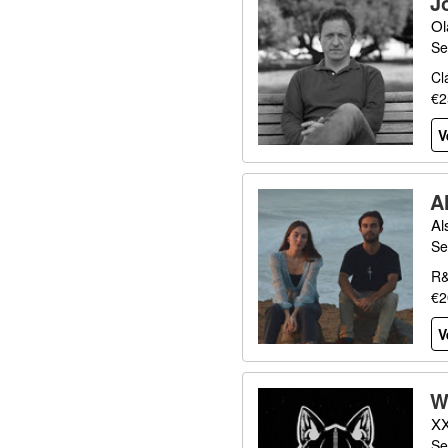
J
Ol
Se
Cl
€2
V
A
Al
Se
R&
€2
V
W
XX
Se