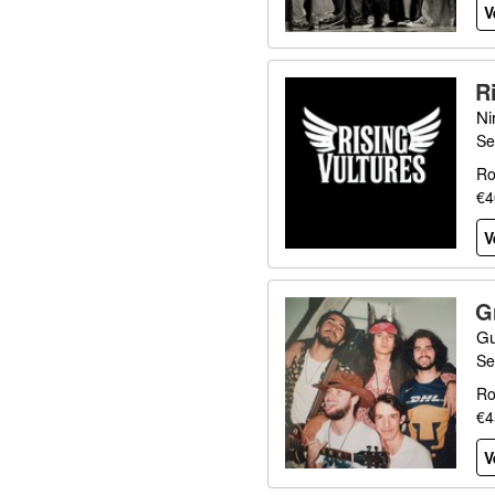
V
R
Ni
Se
Ro
€4
V
G
Gu
Se
Ro
€4
V