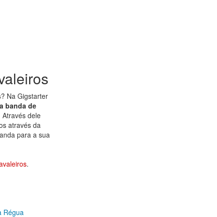
aleiros
s
? Na Gigstarter
a banda de
 Através dele
os através da
banda para a sua
avaleiros
.
a Régua