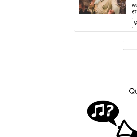
Wo
€7
V
Qu