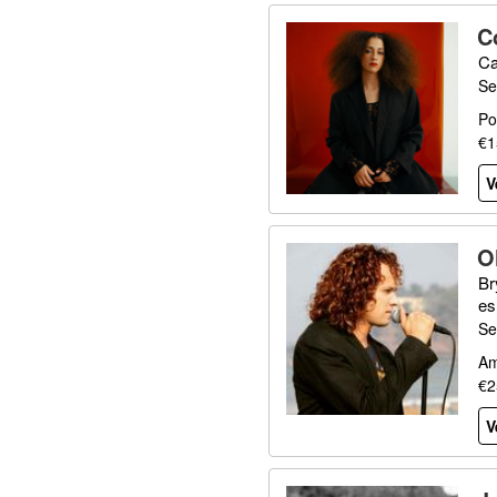
C
Ca
Se
Po
€1
V
O
Br
es
Se
Am
€2
V