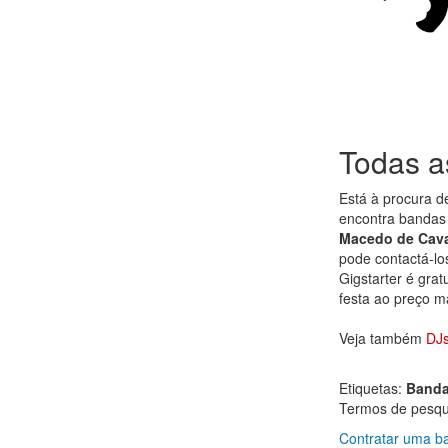
Todas a
Está à procura 
encontra bandas 
Macedo de Cava
pode contactá-lo
Gigstarter é gra
festa ao preço m
Veja também
DJs
Etiquetas:
Band
Termos de pesqui
Contratar uma b