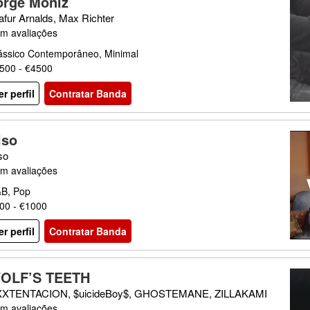
orge Moniz
afur Arnalds, Max Richter
m avaliações
ássico Contemporâneo, Minimal
500 - €4500
er perfil
Contratar Banda
lso
so
m avaliações
B, Pop
00 - €1000
er perfil
Contratar Banda
OLF’S TEETH
XTENTACION, $uicideBoy$, GHOSTEMANE, ZILLAKAMI
m avaliações