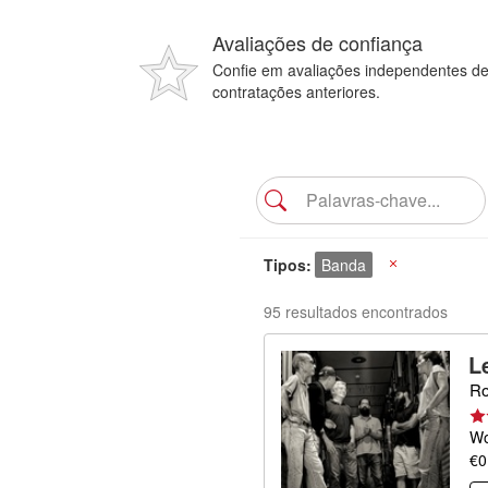
Avaliações de confiança
Confie em avaliações independentes d
contratações anteriores.
Tipos
Banda
X
95 resultados encontrados
L
Ro
Wo
€0