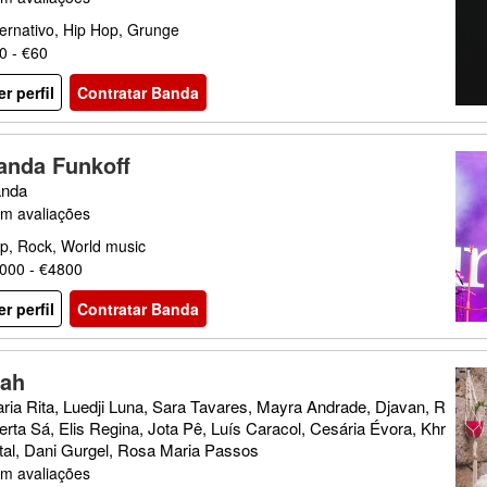
ternativo, Hip Hop, Grunge
0 - €60
er perfil
Contratar Banda
anda Funkoff
nda
m avaliações
p, Rock, World music
000 - €4800
er perfil
Contratar Banda
nah
ria Rita, Luedji Luna, Sara Tavares, Mayra Andrade, Djavan, R
erta Sá, Elis Regina, Jota Pê, Luís Caracol, Cesária Évora, Khr
tal, Dani Gurgel, Rosa Maria Passos
m avaliações