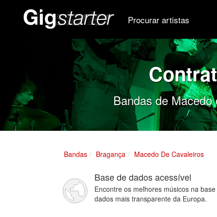
Procurar artistas
Contra
Bandas de Macedo de
Bandas
Bragança
Macedo De Cavaleiros
Base de dados acessível
Encontre os melhores músicos na base
dados mais transparente da Europa.