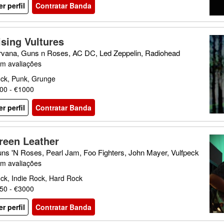
er perfil
Contratar Banda
ising Vultures
rvana, Guns n Roses, AC DC, Led Zeppelin, Radiohead
m avaliações
ck, Punk, Grunge
00 - €1000
er perfil
Contratar Banda
reen Leather
ns 'N Roses, Pearl Jam, Foo Fighters, John Mayer, Vulfpeck
m avaliações
ck, Indie Rock, Hard Rock
50 - €3000
er perfil
Contratar Banda