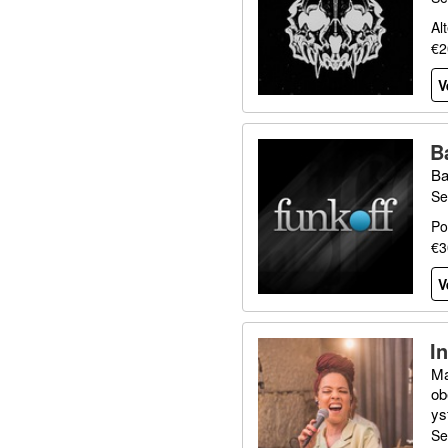
Al
€2
V
B
Ba
Se
Po
€3
V
I
Ma
ob
ys
Se