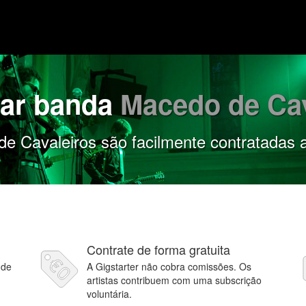
tar banda
Macedo de Cav
 Cavaleiros são facilmente contratadas a
Contrate de forma gratuita
 de
A Gigstarter não cobra comissões. Os
artistas contribuem com uma subscrição
voluntária.