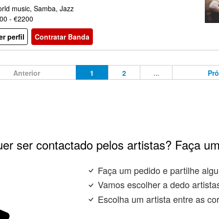
rld music, Samba, Jazz
00 - €2200
er perfil
Contratar Banda
Anterior
1
2
...
Pr
er ser contactado pelos artistas? Faça um
Faça um pedido e partilhe algu
Vamos escolher a dedo artista
Escolha um artista entre as co